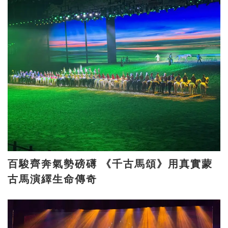
百駿齊奔氣勢磅礡 《千古馬頌》用真實蒙
古馬演繹生命傳奇