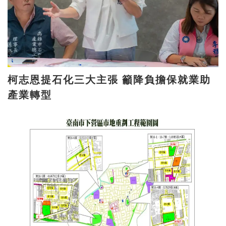
柯志恩提石化三大主張 籲降負擔保就業助
產業轉型