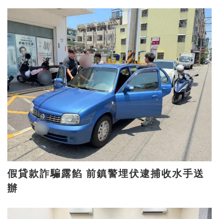
假貸款詐騙露餡 前鎮警埋伏逮捕收水手送
辦