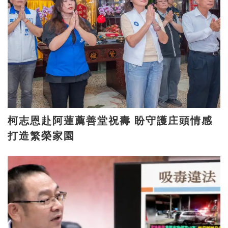
柯志恩赴阿蓮薦善堂祝壽 盼守護庄頭情感
打造繁榮家園