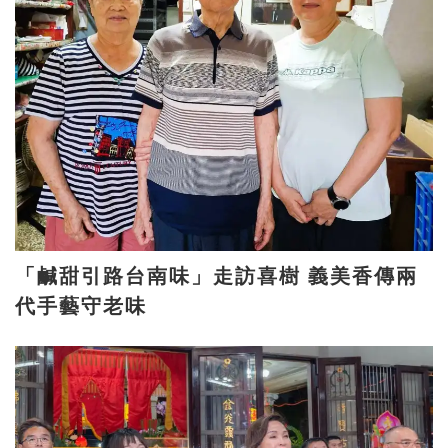
「鹹甜引路台南味」走訪喜樹 義美香傳兩
代手藝守老味