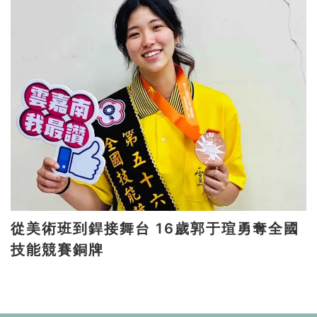
從美術班到銲接舞台 16歲郭于瑄勇奪全國
技能競賽銅牌