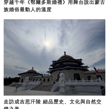
穿越千年《鄂爾多斯婚禮》用舞台說出蒙古
族婚俗最動人的溫度
走訪成吉思汗陵 細品歷史、文化與自然交
織之美