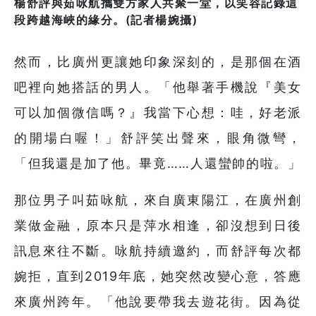
楊舒評與茹咏航攜雙方家人共聚一堂，以笑容記錄這
段跨越海峽的緣分。(記者楊婉攝)
然而，比廣州更讓她印象深刻的，是那個在酒
吧裡向她搭話的男人。「他舉著手機說『美女
可以加個微信嗎？』我當下心想：哇，好老派
的開場白喔！」舒評笑出聲來，眼角微彎，
「但我還是加了他。畢竟……人還蠻帥的啦。」
那位男子叫茹咏航，來自廣東陽江，在廣州創
業做金融，原本只是萍水相逢，卻沒想到日後
訊息來往不斷。咏航持續邀約，而舒評每次都
婉拒，直到2019年底，她突然改變心意，答應
來廣州跨年。「他說要帶我去遊花街。因為從