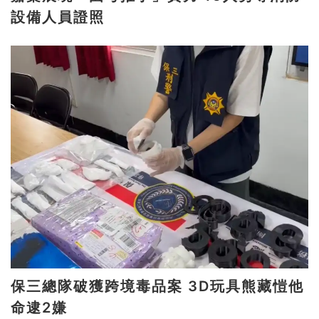
設備人員證照
保三總隊破獲跨境毒品案 3D玩具熊藏愷他
命逮2嫌