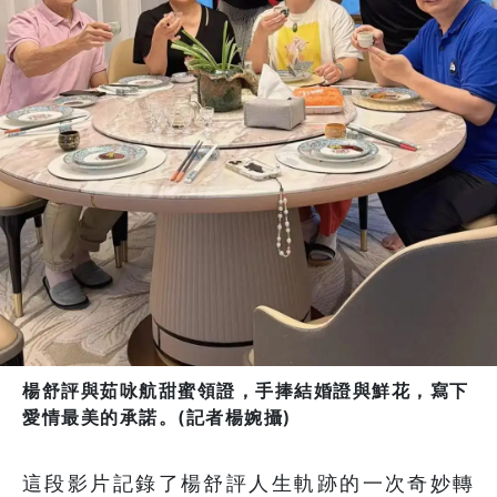
楊舒評與茹咏航甜蜜領證，手捧結婚證與鮮花，寫下
愛情最美的承諾。(記者楊婉攝)
這段影片記錄了楊舒評人生軌跡的一次奇妙轉