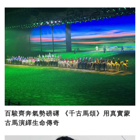
百駿齊奔氣勢磅礡 《千古馬頌》用真實蒙
古馬演繹生命傳奇