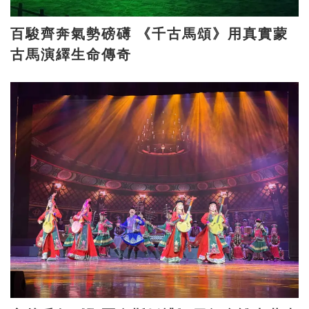
百駿齊奔氣勢磅礡 《千古馬頌》用真實蒙
古馬演繹生命傳奇