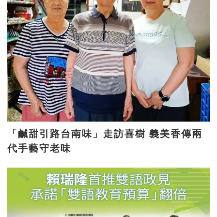
「鹹甜引路台南味」走訪喜樹 義美香傳兩
代手藝守老味