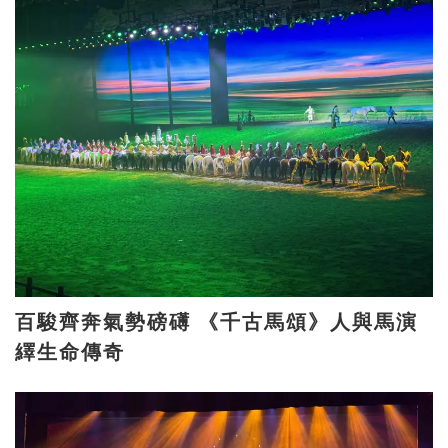
百駿齊奔氣勢磅礡 《千古馬頌》人與馬演
繹生命傳奇