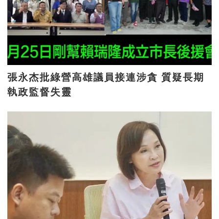
張永杰批綠營高雄議員接連涉貪 質疑長期
執政監督失靈