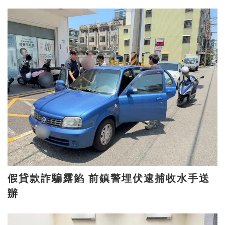
假貸款詐騙露餡 前鎮警埋伏逮捕收水手送
辦