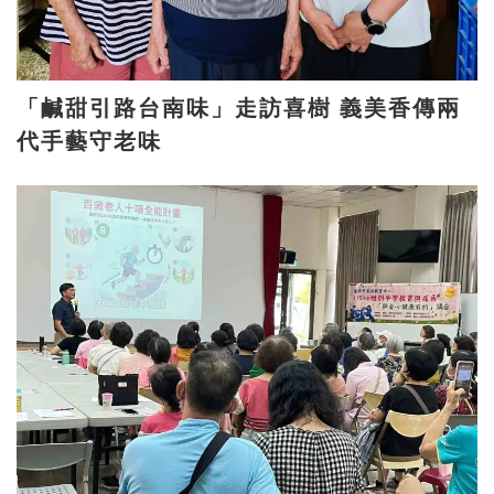
「鹹甜引路台南味」走訪喜樹 義美香傳兩
代手藝守老味