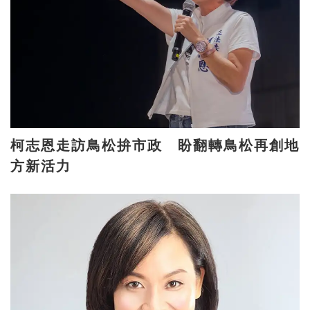
柯志恩走訪鳥松拚市政 盼翻轉鳥松再創地
方新活力