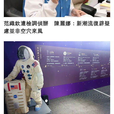
范織欽遭檢調偵辦 陳麗娜：新潮流復辟疑
慮並非空穴來風