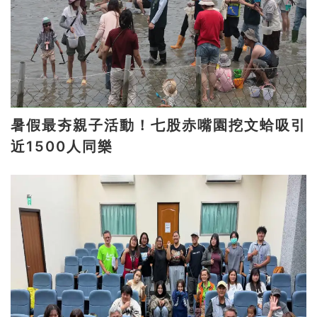
暑假最夯親子活動！七股赤嘴園挖文蛤吸引
近1500人同樂