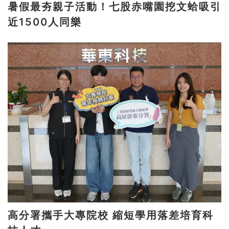
暑假最夯親子活動！七股赤嘴園挖文蛤吸引
近1500人同樂
高分署攜手大專院校 縮短學用落差培育科