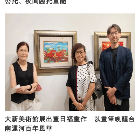
公托、夜間臨托量能
大新美術館展出董日福畫作 以畫筆喚醒台
南運河百年風華