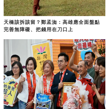
天橋該拆該留？鄭孟洳：高雄應全面盤點
完善無障礙、把錢用在刀口上