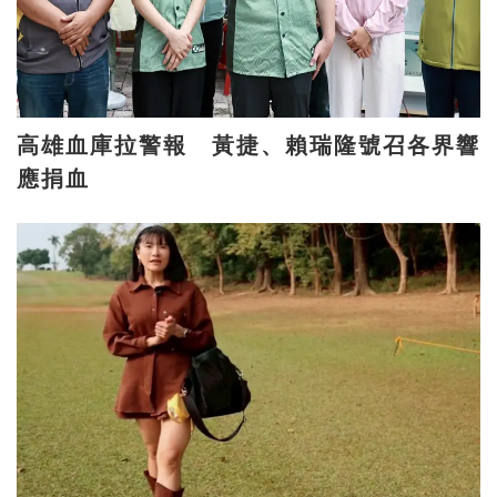
高雄血庫拉警報 黃捷、賴瑞隆號召各界響
應捐血