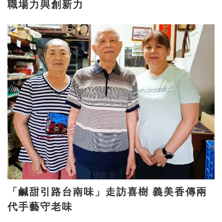
職場力與創新力
「鹹甜引路台南味」走訪喜樹 義美香傳兩
代手藝守老味