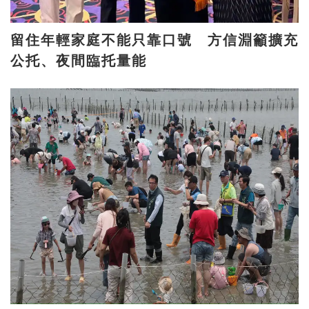
留住年輕家庭不能只靠口號 方信淵籲擴充
公托、夜間臨托量能