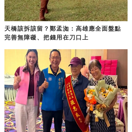
天橋該拆該留？鄭孟洳：高雄應全面盤點
完善無障礙、把錢用在刀口上