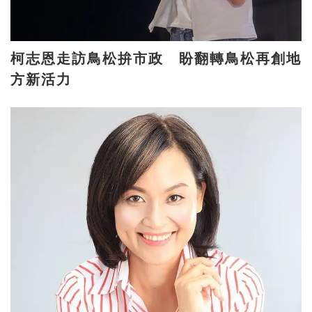
柯志恩走訪鳥松拚市政 盼翻轉鳥松再創地
方新活力