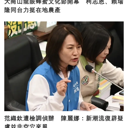
大崗山龍眼蜂蜜文化節開幕 柯志恩、賴瑞
隆同台力挺在地農產
范織欽遭檢調偵辦 陳麗娜：新潮流復辟疑
慮並非空穴來風