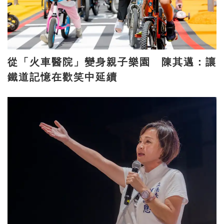
從「火車醫院」變身親子樂園 陳其邁：讓
鐵道記憶在歡笑中延續