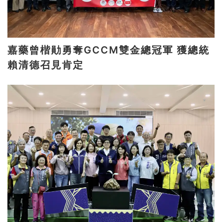
嘉藥曾楷勛勇奪GCCM雙金總冠軍 獲總統
賴清德召見肯定