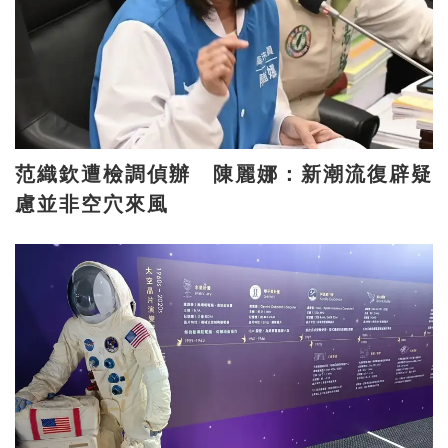
范織欽遭檢調偵辦 陳麗娜：新潮流復辟疑
慮並非空穴來風