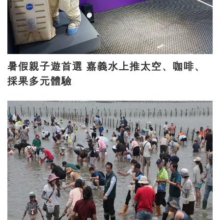
暑假親子遊首選 嘉義水上推太空、咖啡、
採果多元體驗