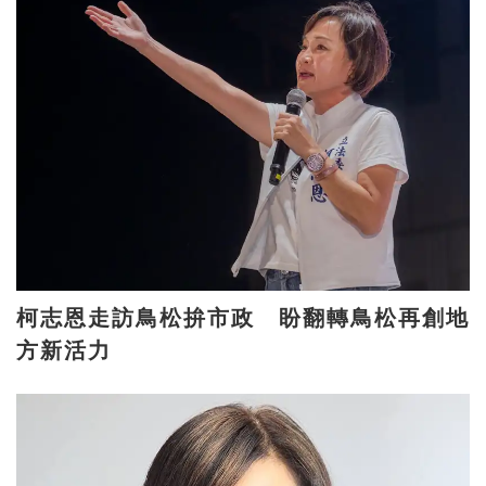
柯志恩走訪鳥松拚市政 盼翻轉鳥松再創地
方新活力