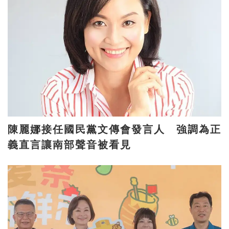
陳麗娜接任國民黨文傳會發言人 強調為正
義直言讓南部聲音被看見