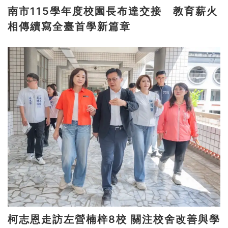
南市115學年度校園長布達交接 教育薪火
相傳續寫全臺首學新篇章
柯志恩走訪左營楠梓8校 關注校舍改善與學