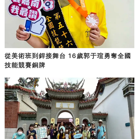
從美術班到銲接舞台 16歲郭于瑄勇奪全國
技能競賽銅牌