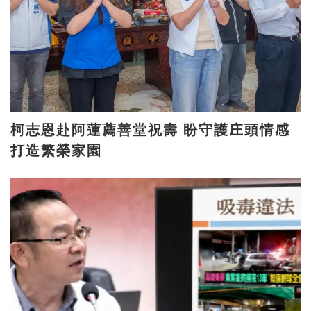
柯志恩赴阿蓮薦善堂祝壽 盼守護庄頭情感
打造繁榮家園