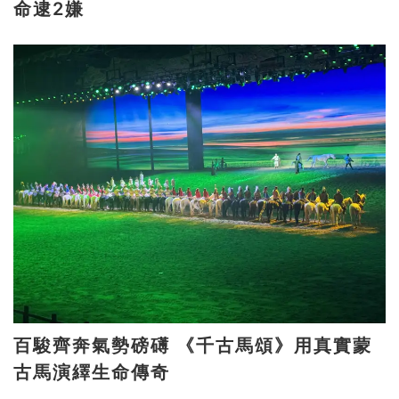
命逮2嫌
百駿齊奔氣勢磅礡 《千古馬頌》用真實蒙
古馬演繹生命傳奇