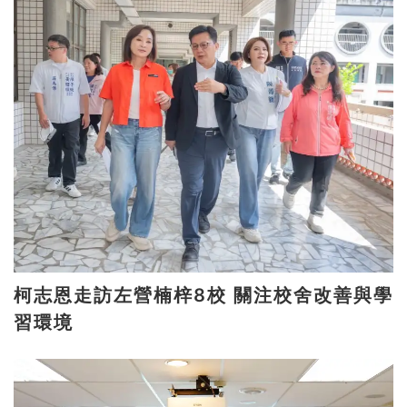
柯志恩走訪左營楠梓8校 關注校舍改善與學
習環境