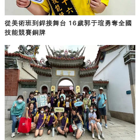
從美術班到銲接舞台 16歲郭于瑄勇奪全國
技能競賽銅牌