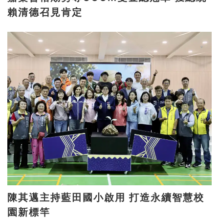
賴清德召見肯定
陳其邁主持藍田國小啟用 打造永續智慧校
園新標竿