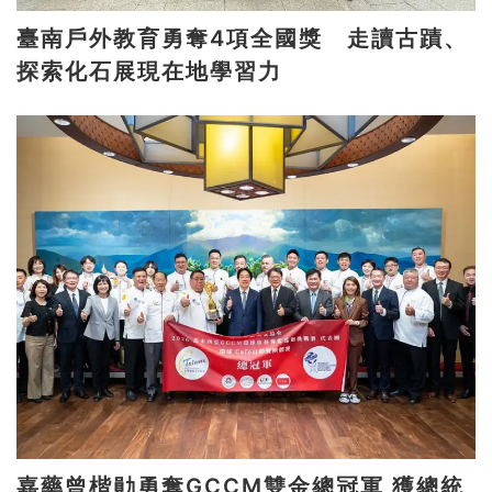
臺南戶外教育勇奪4項全國獎 走讀古蹟、
探索化石展現在地學習力
嘉藥曾楷勛勇奪GCCM雙金總冠軍 獲總統