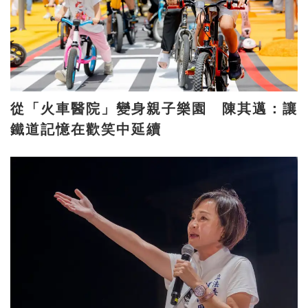
從「火車醫院」變身親子樂園 陳其邁：讓
鐵道記憶在歡笑中延續