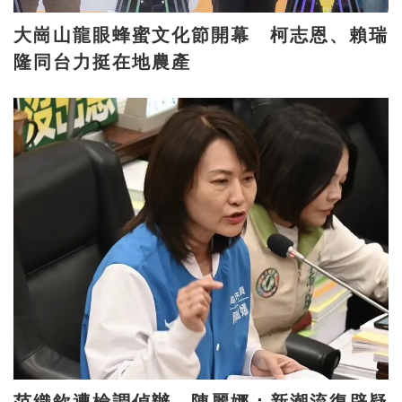
大崗山龍眼蜂蜜文化節開幕 柯志恩、賴瑞
隆同台力挺在地農產
范織欽遭檢調偵辦 陳麗娜：新潮流復辟疑