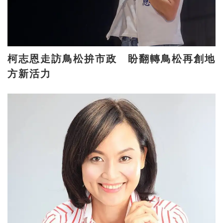
柯志恩走訪鳥松拚市政 盼翻轉鳥松再創地
方新活力