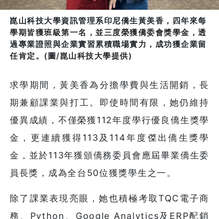
崑山科技大學資訊管理系印尼僑生黃美香，四年來每
學期皆獲班級第一名，並三度榮獲僑委會獎學金，透
過專業證照與企業實習累積職場實力，成功獲企業留
任肯定。(圖/崑山科技大學提供)
求學期間，黃美香為分擔學費與生活開銷，長
期兼顧課業與打工。即使時間有限，她仍維持
優異成績，不僅榮獲112年度學行優良僑生獎學
金，更連續獲得113及114年度傑出僑生獎學
金，並於113年獲頒僑務委員會應屆畢業僑生委
員長獎，成為全台50位獲獎學生之一。
除了課業表現亮眼，她也積極考取TQC電子商
務、Python、Google Analytics及ERP配銷