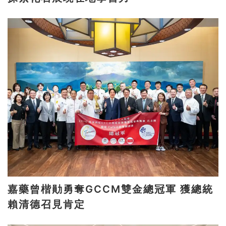
嘉藥曾楷勛勇奪GCCM雙金總冠軍 獲總統
賴清德召見肯定