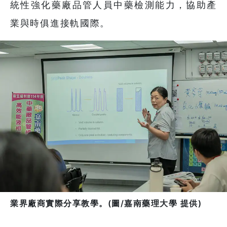
統性強化藥廠品管人員中藥檢測能力，協助產
業與時俱進接軌國際。
業界廠商實際分享教學。(圖/嘉南藥理大學 提供)