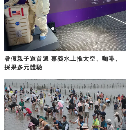
暑假親子遊首選 嘉義水上推太空、咖啡、
採果多元體驗