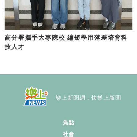
高分署攜手大專院校 縮短學用落差培育科
技人才
樂上新聞網，快樂上新聞
焦點
社會