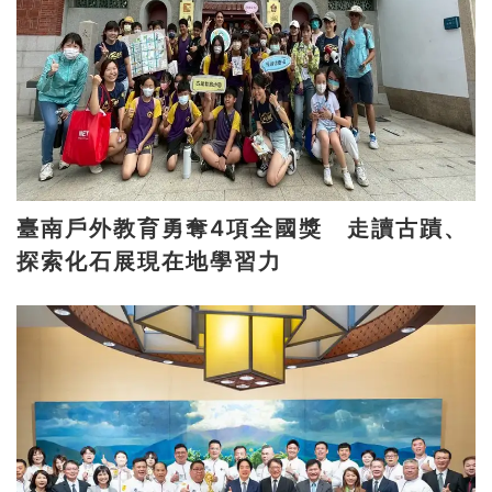
臺南戶外教育勇奪4項全國獎 走讀古蹟、
探索化石展現在地學習力