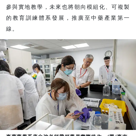
參與實地教學，未來也將朝向模組化、可複製
的教育訓練體系發展，推廣至中藥產業第一
線。