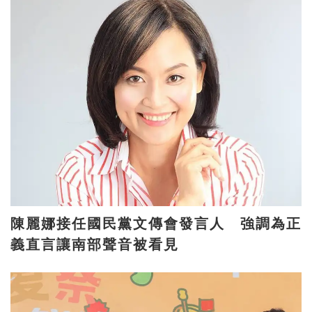
陳麗娜接任國民黨文傳會發言人 強調為正
義直言讓南部聲音被看見