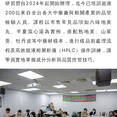
研習營自2024年起開始辦理，迄今已培訓超過
200位來自全台各大中藥廠與相關產業的品管
檢驗人員。課程以市售常見品項如六味地黃
丸、半夏瀉心湯為實例，搭配熟地黃、山茱
萸、牡丹皮等中藥材樣本，進行樣品前處理流
程及高效能液相層析儀（HPLC）操作訓練，讓
學員實地掌握成分分析與品質控管技巧。