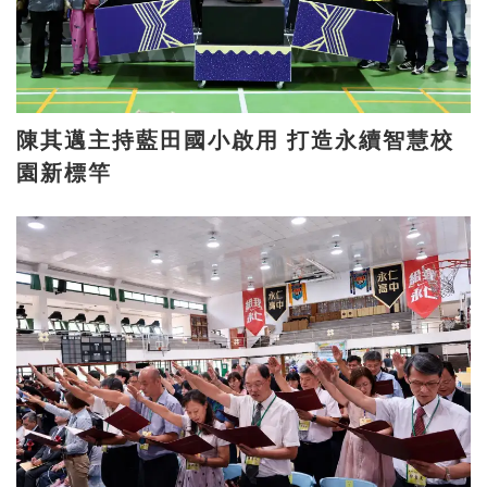
陳其邁主持藍田國小啟用 打造永續智慧校
園新標竿