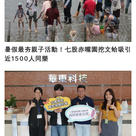
暑假最夯親子活動！七股赤嘴園挖文蛤吸引
近1500人同樂