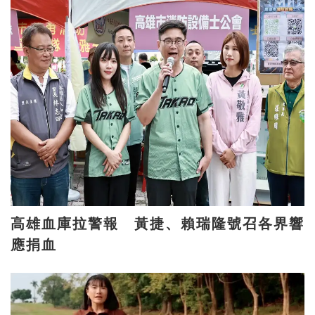
高雄血庫拉警報 黃捷、賴瑞隆號召各界響
應捐血