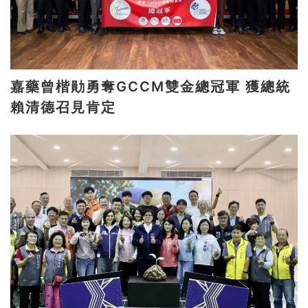
嘉藥曾楷勛勇奪GCCM雙金總冠軍 獲總統
賴清德召見肯定