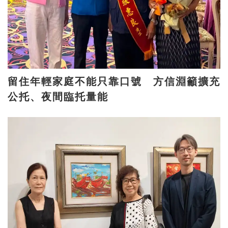
留住年輕家庭不能只靠口號 方信淵籲擴充
公托、夜間臨托量能