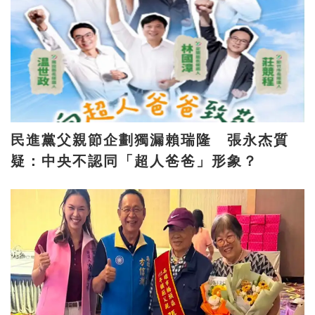
民進黨父親節企劃獨漏賴瑞隆 張永杰質
疑：中央不認同「超人爸爸」形象？