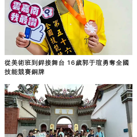
從美術班到銲接舞台 16歲郭于瑄勇奪全國
技能競賽銅牌