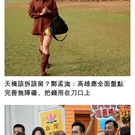
天橋該拆該留？鄭孟洳：高雄應全面盤點
完善無障礙、把錢用在刀口上