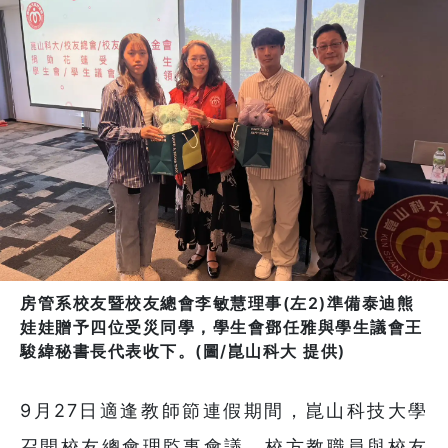
房管系校友暨校友總會李敏慧理事(左2)準備泰迪熊
娃娃贈予四位受災同學，學生會鄧任雅與學生議會王
駿緯秘書長代表收下。(圖/崑山科大 提供)
9月27日適逢教師節連假期間，崑山科技大學
召開校友總會理監事會議，校方教職員與校友