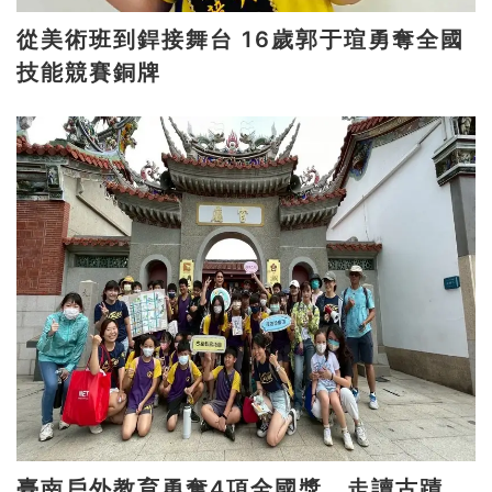
從美術班到銲接舞台 16歲郭于瑄勇奪全國
技能競賽銅牌
臺南戶外教育勇奪4項全國獎 走讀古蹟、