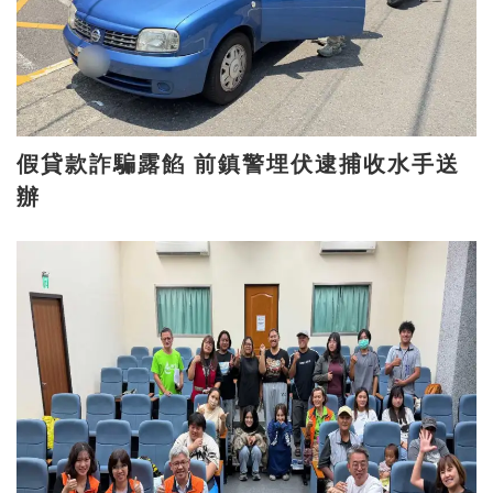
假貸款詐騙露餡 前鎮警埋伏逮捕收水手送
辦