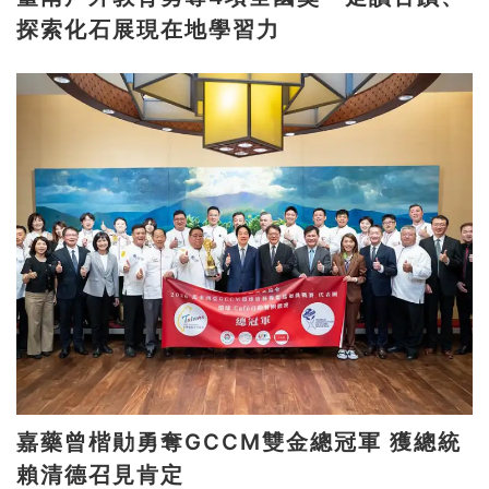
探索化石展現在地學習力
嘉藥曾楷勛勇奪GCCM雙金總冠軍 獲總統
賴清德召見肯定