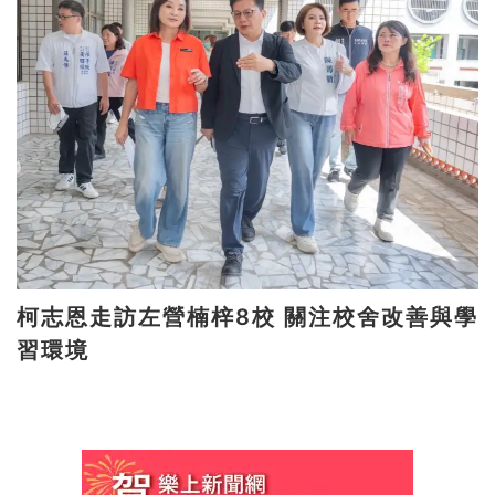
柯志恩走訪左營楠梓8校 關注校舍改善與學
習環境