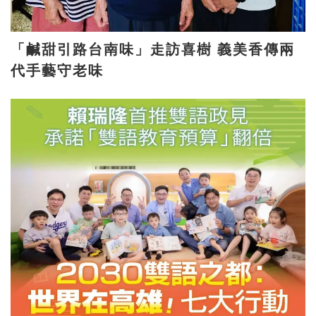
「鹹甜引路台南味」走訪喜樹 義美香傳兩
代手藝守老味