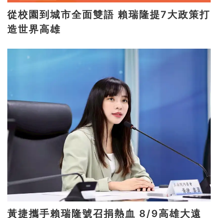
從校園到城市全面雙語 賴瑞隆提7大政策打
造世界高雄
黃捷攜手賴瑞隆號召捐熱血 8/9高雄大遠