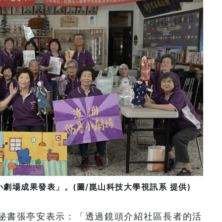
小劇場成果發表」。(圖/崑山科技大學視訊系 提供)
秘書張亭安表示：「透過鏡頭介紹社區長者的活