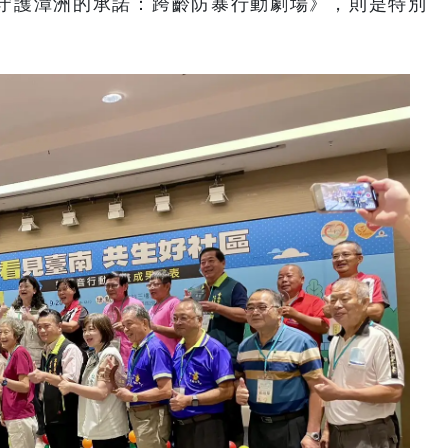
守護漳洲的承諾：跨齡防暴行動劇場》，則是特別
。