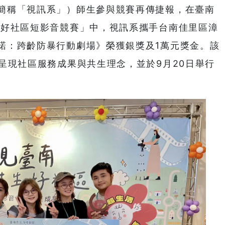
簡稱「視訊系」）師生參與競賽再傳捷報，在臺南
生好社區短影音競賽」中，視訊系攜手台南佳里區漳
諾：跨齡防暴行動劇場》榮獲銀獎及1萬元獎金。該
呈現社區服務成果與共生理念，並於9月20日舉行