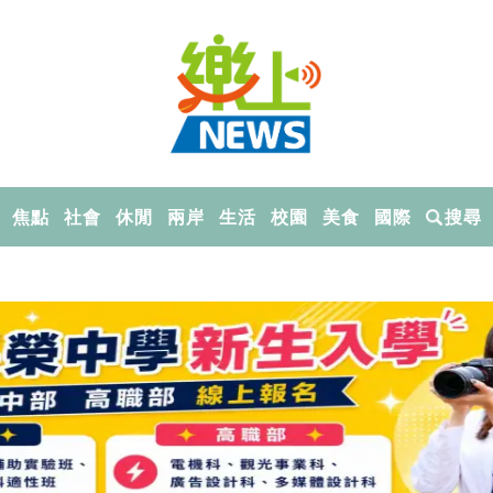
焦點
社會
休閒
兩岸
生活
校園
美食
國際
搜尋