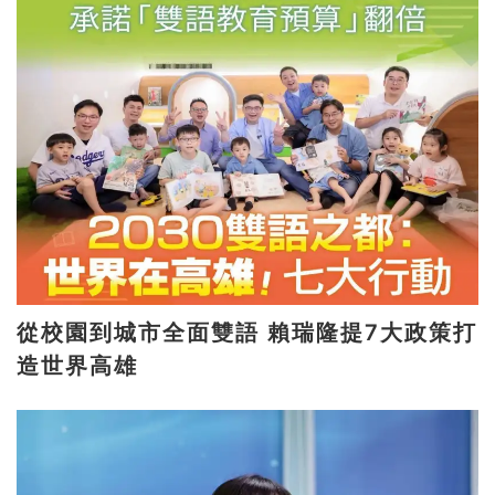
從校園到城市全面雙語 賴瑞隆提7大政策打
造世界高雄