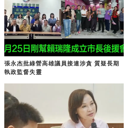
張永杰批綠營高雄議員接連涉貪 質疑長期
執政監督失靈