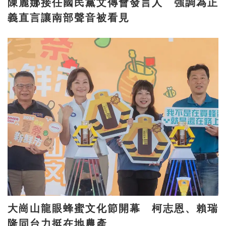
陳麗娜接任國民黨文傳會發言人 強調為正
義直言讓南部聲音被看見
大崗山龍眼蜂蜜文化節開幕 柯志恩、賴瑞
隆同台力挺在地農產