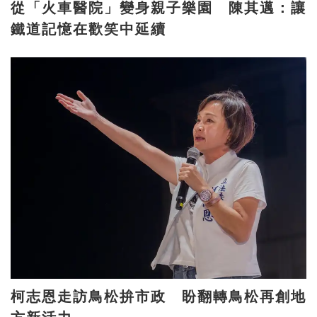
從「火車醫院」變身親子樂園 陳其邁：讓
鐵道記憶在歡笑中延續
柯志恩走訪鳥松拚市政 盼翻轉鳥松再創地