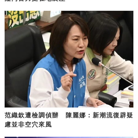
范織欽遭檢調偵辦 陳麗娜：新潮流復辟疑
慮並非空穴來風