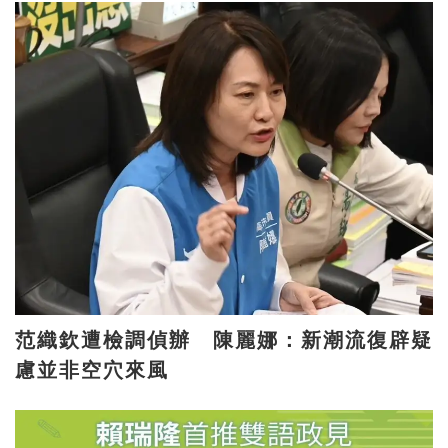
范織欽遭檢調偵辦 陳麗娜：新潮流復辟疑
慮並非空穴來風