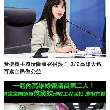
黃捷攜手賴瑞隆號召捐熱血 8/9高雄大遠
百邀全民做公益