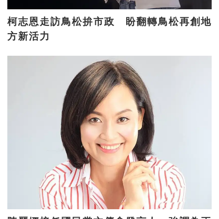
柯志恩走訪鳥松拚市政 盼翻轉鳥松再創地
方新活力