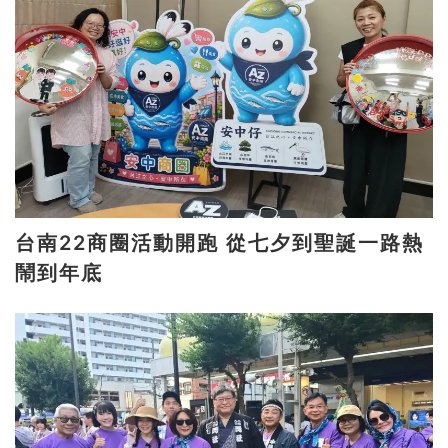
台南22商圈活動開跑 從七夕到聖誕一路熱
鬧到年底