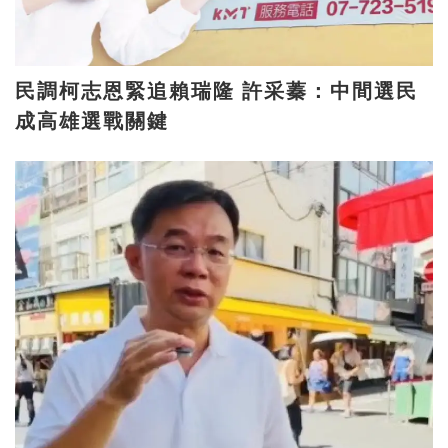
民調柯志恩緊追賴瑞隆 許采蓁：中間選民
成高雄選戰關鍵