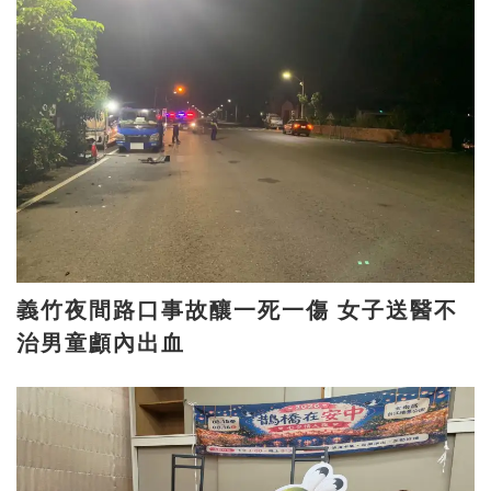
義竹夜間路口事故釀一死一傷 女子送醫不
治男童顱內出血