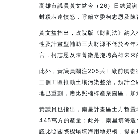
高雄市議員黃文益今（26）日總質
封殺表達憤怒，呼籲立委柯志恩及陳
黃文益指出，政院版《財劃法》納入
性及計畫型補助三大財源不低於今年
言，柯志恩及陳菁徽是拖垮高雄未來
此外，黃議員關注205兵工廠前鎮憲
三個工區推動土壤污染整治，預計全
地已重劃，應比照楠梓產業園區，加
黃議員也指出，南星計畫區土方暫置
445萬方的產量；此外，南星填海造陸
議比照國際機場填海用地規模，提前