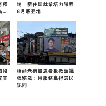
有權
場 新住民就業培力課程
為地
8月底登場
階段
橋頭老街競選看板掀熱議
安置
張騏晟：用服務贏得選民
認同