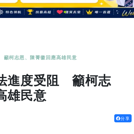
 籲柯志恩、陳菁徽回應高雄民意
法進度受阻 籲柯志
高雄民意
分享