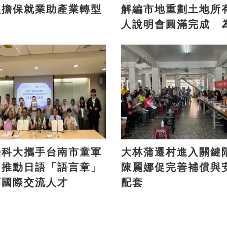
負擔保就業助產業轉型
解編市地重劃土地所
人說明會圓滿完成 
方注入發展新活力
臺科大攜手台南市童軍
大林蒲遷村進入關鍵
 推動日語「語言章」
陳麗娜促完善補償與
育國際交流人才
配套