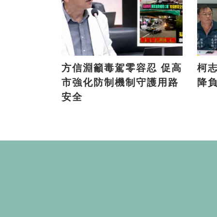
方信淵籲毒駕零容忍 促高
柯志
市強化防制機制守護用路
降
安全