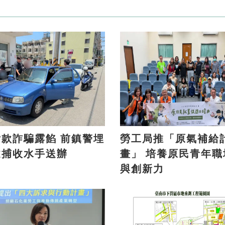
詐騙露餡 前鎮警埋
勞工局推「原氣補給
逮捕收水手送辦
畫」 培養原民青年職場力
與創新力