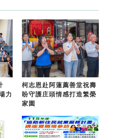
計
柯志恩赴阿蓮薦善堂祝壽
盼守護庄頭情感打造繁榮
家園