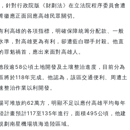
詢，針對行政院版《財劃法》在立法院程序委員會遭
菁徽應正面回應高雄民眾關切。
有利高雄的各項指標，明確保障統籌分配款、一般
水準，對高雄更為有利，卻遭藍白聯手封殺。他直
的罪魁禍首，應出來面對高雄人。
德段逾58公頃土地開發及土壤整治進度，目前分為
區將於118年完成。他認為，該區交通便利、周遭土
速整治作業以利開發。
場可堆放約62萬方，明顯不足以應付高雄平均每年
計畫預計117至135年進行，面積495公頃，他建
規劃南星機場填海造陸區域。