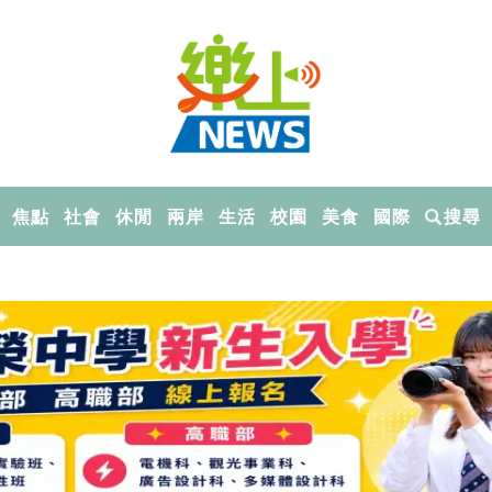
焦點
社會
休閒
兩岸
生活
校園
美食
國際
搜尋