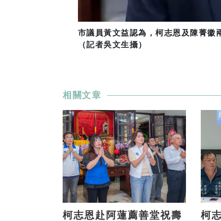
市議員黃文益認為，柯志恩及陳菁徽
（記者吳文生攝）
相關文章
柯志恩赴阿蓮薦善堂祝壽
柯志