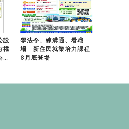
公設
學法令、練溝通、看職
有權
場 新住民就業培力課程
為地
8月底登場