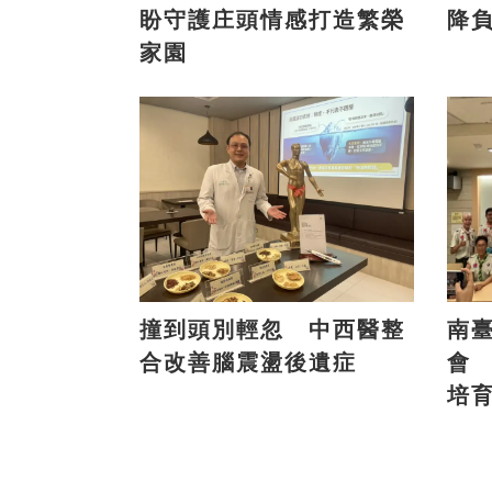
盼守護庄頭情感打造繁榮
降
家園
撞到頭別輕忽 中西醫整
南
合改善腦震盪後遺症
會
培