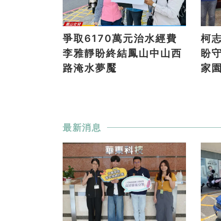
爭取6170萬元治水經費
柯
李雅靜盼終結鳳山中山西
盼
路淹水夢魘
家
最新消息