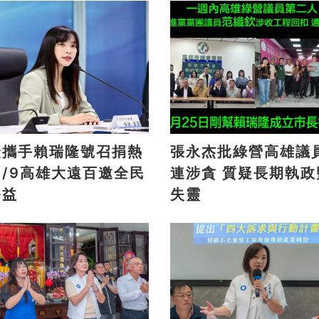
捷攜手賴瑞隆號召捐熱
張永杰批綠營高雄議
連涉貪 質疑長期執政監督
公益
失靈