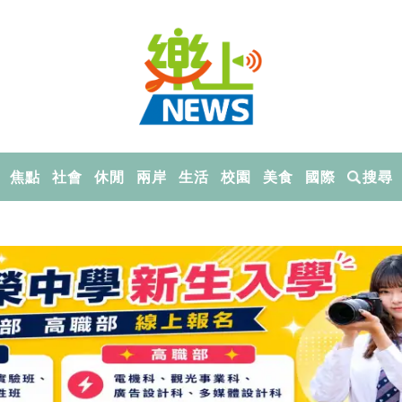
焦點
社會
休閒
兩岸
生活
校園
美食
國際
搜尋