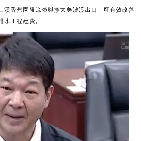
山溪香蕉園段疏濬與擴大美濃溪出口，可有效改善
排水工程經費。