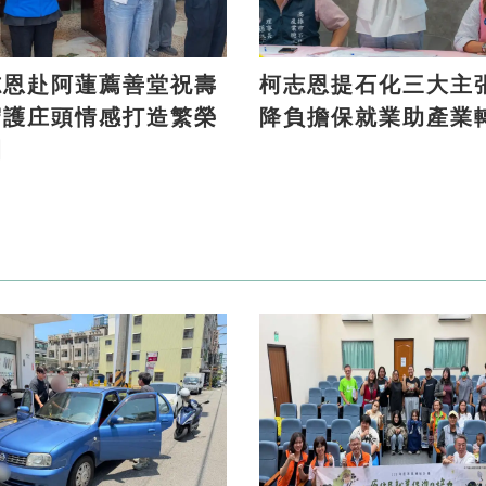
志恩赴阿蓮薦善堂祝壽
柯志恩提石化三大主張 
守護庄頭情感打造繁榮
降負擔保就業助產業
園