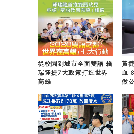
從校園到城市全面雙語 賴
黃
瑞隆提7大政策打造世界
血 8/9高雄大遠百邀全民
高雄
做