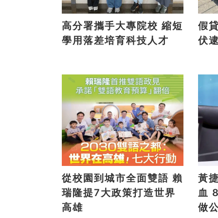
高分署攜手大專院校 縮短
假貸款
學用落差培育科技人才
伏
從校園到城市全面雙語 賴
黃
瑞隆提7大政策打造世界
血 8/9高雄大遠百邀全民
高雄
做