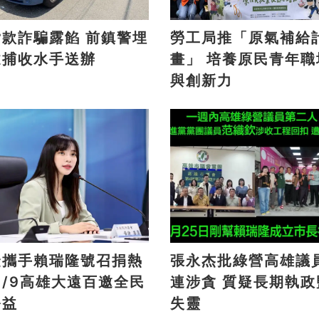
詐騙露餡 前鎮警埋
勞工局推「原氣補給
逮捕收水手送辦
畫」 培養原民青年職場力
與創新力
捷攜手賴瑞隆號召捐熱
張永杰批綠營高雄議
連涉貪 質疑長期執政監督
公益
失靈