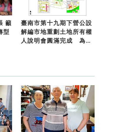
籲
臺南市第十九期下營公設
轉型
解編市地重劃土地所有權
人說明會圓滿完成 為地
方注入發展新活力