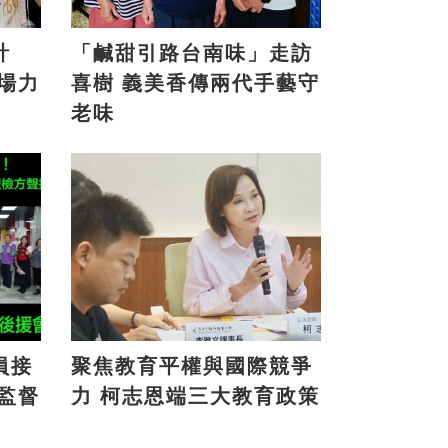
計
「鹹甜引路台南味」走訪
喜樹 義美香傳兩代手藝守
老味
員接
聚焦教育平權與國際競爭
力 柯志恩端三大教育政策