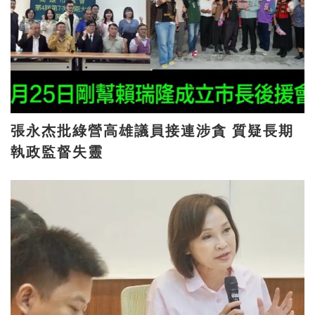
張永杰批綠營高雄議員接連涉貪 質疑長期
執政監督失靈