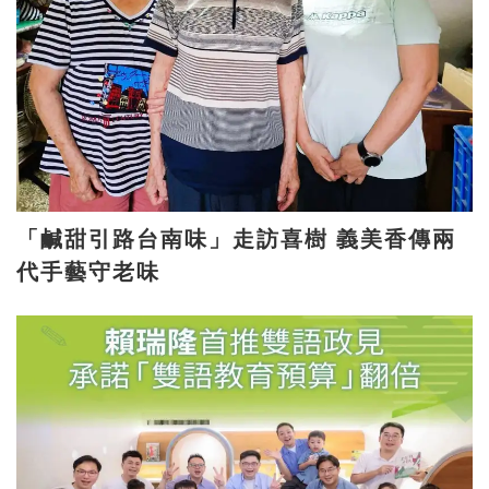
「鹹甜引路台南味」走訪喜樹 義美香傳兩
代手藝守老味