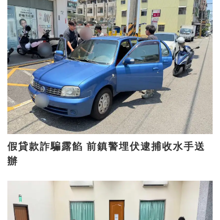
假貸款詐騙露餡 前鎮警埋伏逮捕收水手送
辦