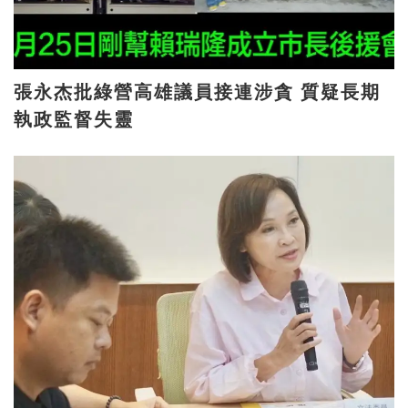
張永杰批綠營高雄議員接連涉貪 質疑長期
執政監督失靈