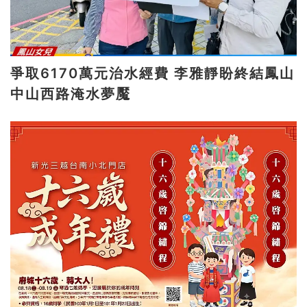
爭取6170萬元治水經費 李雅靜盼終結鳳山
中山西路淹水夢魘