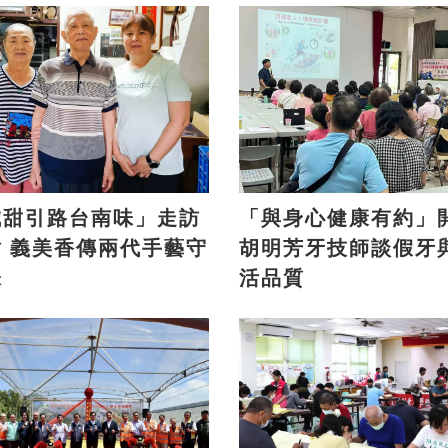
鹹甜引路台南味」走訪
「與身心健康有約」
手藝守
胡明芳牙技師談假牙
味
活品質