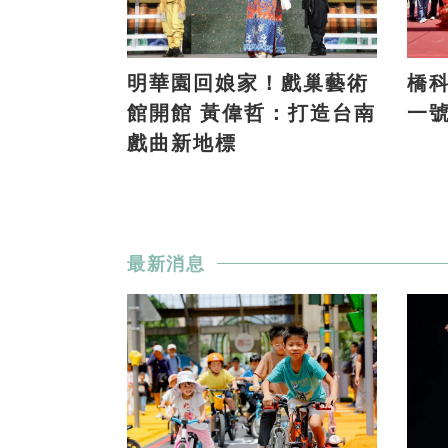
明華園回娘家！戲巢藝術
橋科
館開館 黃偉哲：打造台南
一
戲曲新地標
最新消息