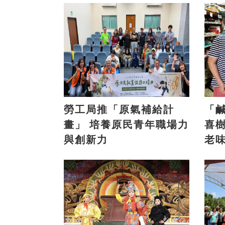
勞工局推「原氣補給計
「
畫」 培養原民青年職場力
喜樹 義美香傳兩代
與創新力
老