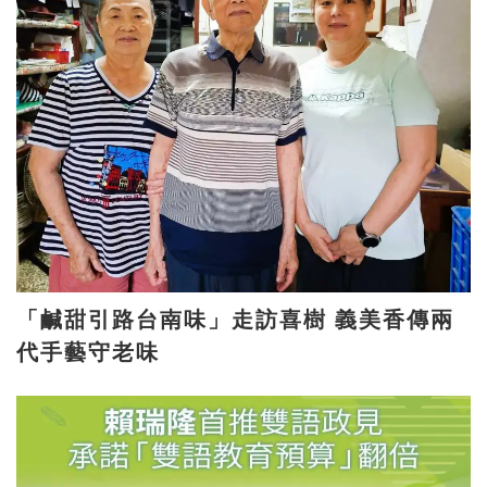
「鹹甜引路台南味」走訪喜樹 義美香傳兩
代手藝守老味