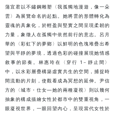
蒲宜君以不鏽鋼雕塑〈我孤獨地漫遊，像一朵
雲〉為展覽命名的起點。她將雲的形體轉化為
靈魂的具象化，於輕盈與堅實之間呈現柔韌的
力量，象徵人在孤獨中依然前行的意志。呂月
華的〈彩虹下的夢鄉〉以鮮明的色塊堆疊出希
望與平靜的夢境，透過色彩的碰撞展現她情感
敘事的節奏。林惠玲在〈穿行 1－靜止間〉
中，以水彩層疊構築虛實共生的空間，捕捉時
間流動的片刻，使觀看成為冥想的延伸。尹信
方的〈城市・仕女—她的兩種凝視〉則以幾何
抽象的構成描繪女性於都市中的雙重視角，一
眼凝視世界，一眼回望內心，呈現當代女性於