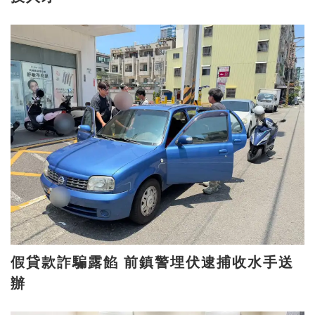
假貸款詐騙露餡 前鎮警埋伏逮捕收水手送
辦