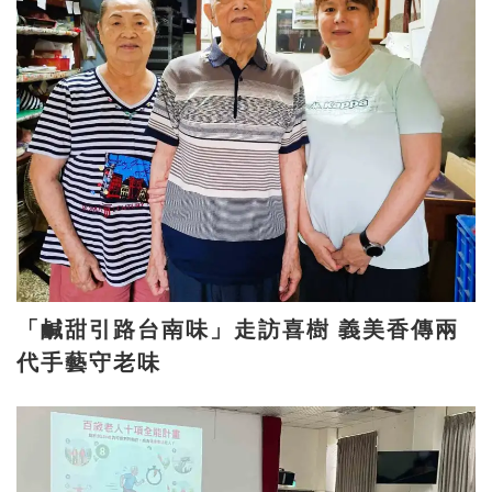
「鹹甜引路台南味」走訪喜樹 義美香傳兩
代手藝守老味