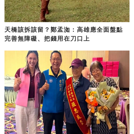
天橋該拆該留？鄭孟洳：高雄應全面盤點
完善無障礙、把錢用在刀口上