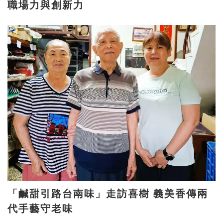
職場力與創新力
「鹹甜引路台南味」走訪喜樹 義美香傳兩
代手藝守老味