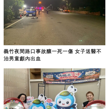
義竹夜間路口事故釀一死一傷 女子送醫不
治男童顱內出血