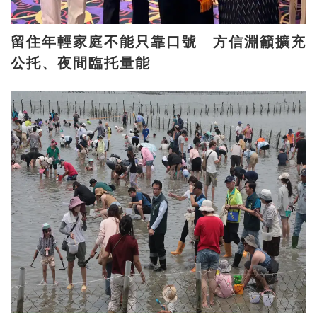
留住年輕家庭不能只靠口號 方信淵籲擴充
公托、夜間臨托量能