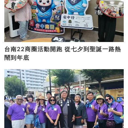
台南22商圈活動開跑 從七夕到聖誕一路熱
鬧到年底