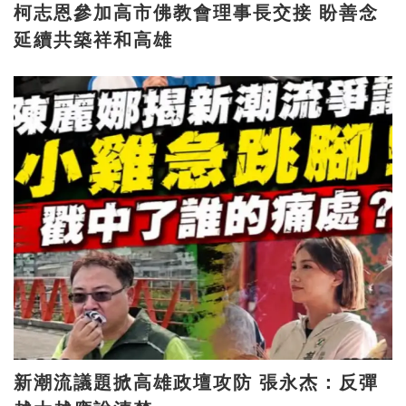
柯志恩參加高市佛教會理事長交接 盼善念
延續共築祥和高雄
新潮流議題掀高雄政壇攻防 張永杰：反彈