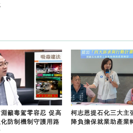
境
淵籲毒駕零容忍 促高
柯志恩提石化三大主張 
強化防制機制守護用路
降負擔保就業助產業
全