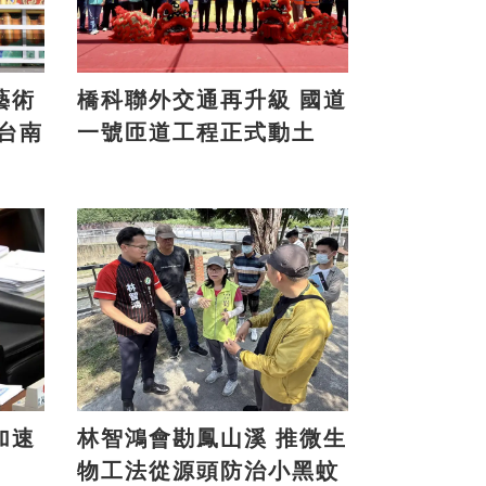
藝術
橋科聯外交通再升級 國道
一號匝道工程正式動土
加速
林智鴻會勘鳳山溪 推微生
物工法從源頭防治小黑蚊