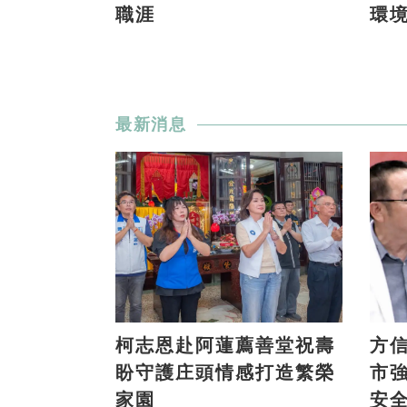
職涯
環
最新消息
柯志恩赴阿蓮薦善堂祝壽
方信
盼守護庄頭情感打造繁榮
市
家園
安