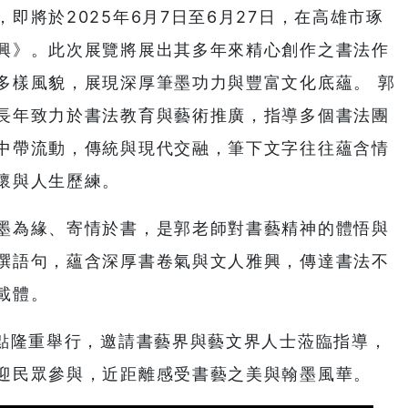
即將於2025年6月7日至6月27日，在高雄市琢
興》。此次展覽將展出其多年來精心創作之書法作
多樣風貌，展現深厚筆墨功力與豐富文化底蘊。 郭
長年致力於書法教育與藝術推廣，指導多個書法團
中帶流動，傳統與現代交融，筆下文字往往蘊含情
懷與人生歷練。
墨為緣、寄情於書，是郭老師對書藝精神的體悟與
撰語句，蘊含深厚書卷氣與文人雅興，傳達書法不
載體。
3點隆重舉行，邀請書藝界與藝文界人士蒞臨指導，
迎民眾參與，近距離感受書藝之美與翰墨風華。