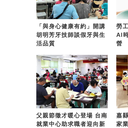
「與身心健康有約」開講
勞工
胡明芳牙技師談假牙與生
AI
活品質
營
父親節徵才暖心登場 台南
嘉縣
就業中心助求職者迎向新
家