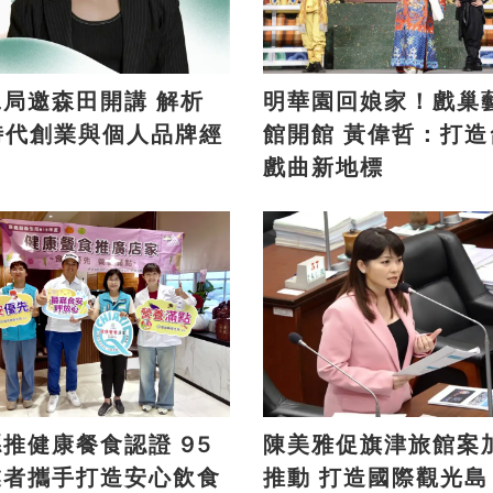
局邀森田開講 解析
明華園回娘家！戲巢
時代創業與個人品牌經
館開館 黃偉哲：打造台南
戲曲新地標
推健康餐食認證 95
陳美雅促旗津旅館案
業者攜手打造安心飲食
推動 打造國際觀光島