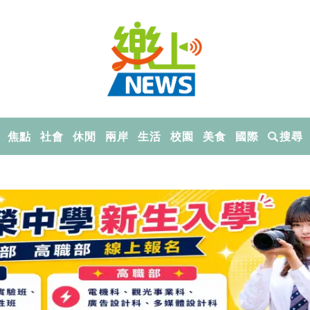
焦點
社會
休閒
兩岸
生活
校園
美食
國際
搜尋