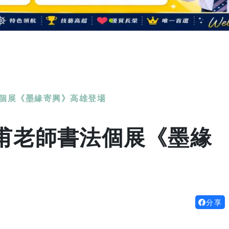
法個展《墨緣寄興》高雄登場
春甫老師書法個展《墨緣
分享