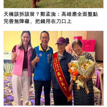
天橋該拆該留？鄭孟洳：高雄應全面盤點
完善無障礙、把錢用在刀口上