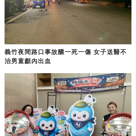
義竹夜間路口事故釀一死一傷 女子送醫不
治男童顱內出血