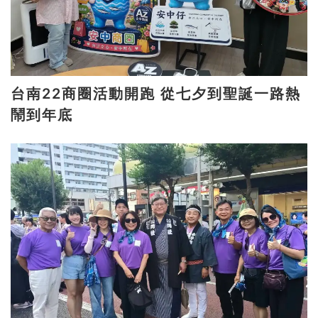
台南22商圈活動開跑 從七夕到聖誕一路熱
鬧到年底