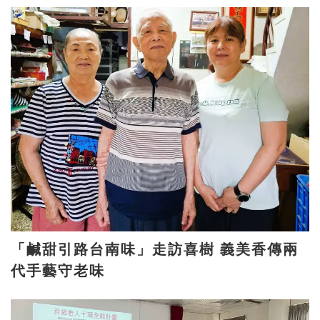
「鹹甜引路台南味」走訪喜樹 義美香傳兩
代手藝守老味