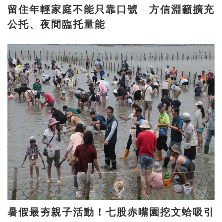
留住年輕家庭不能只靠口號 方信淵籲擴充
公托、夜間臨托量能
暑假最夯親子活動！七股赤嘴園挖文蛤吸引