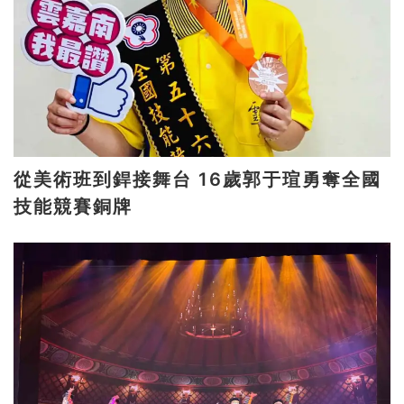
從美術班到銲接舞台 16歲郭于瑄勇奪全國
技能競賽銅牌