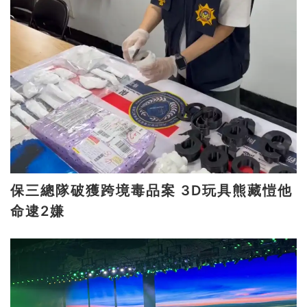
保三總隊破獲跨境毒品案 3D玩具熊藏愷他
命逮2嫌