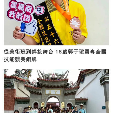
從美術班到銲接舞台 16歲郭于瑄勇奪全國
技能競賽銅牌