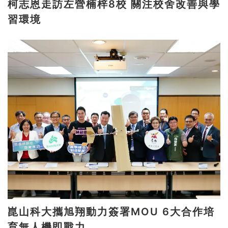
柯志恩走訪左營楠梓8校 關注校舍改善與學
習環境
崑山科大攜旭翔動力簽署MOU 6大合作培
育無人機即戰力