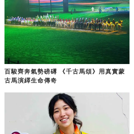
百駿齊奔氣勢磅礡 《千古馬頌》用真實蒙
古馬演繹生命傳奇