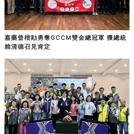
嘉藥曾楷勛勇奪GCCM雙金總冠軍 獲總統
賴清德召見肯定