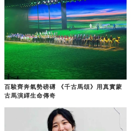
百駿齊奔氣勢磅礡 《千古馬頌》用真實蒙
古馬演繹生命傳奇