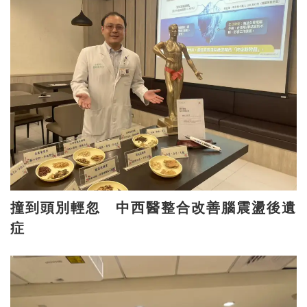
撞到頭別輕忽 中西醫整合改善腦震盪後遺
症