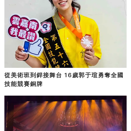
從美術班到銲接舞台 16歲郭于瑄勇奪全國
技能競賽銅牌