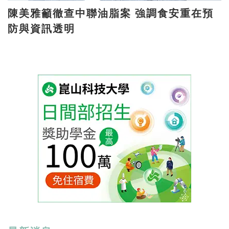
陳美雅籲徹查中聯油脂案 強調食安重在預
防與資訊透明