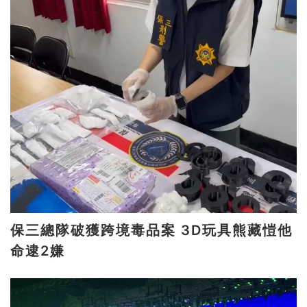
保三總隊破獲跨境毒品案 3D玩具熊藏愷他
命逮2嫌