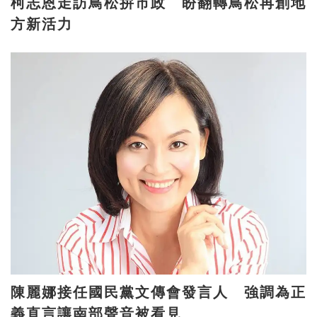
柯志恩走訪鳥松拚市政 盼翻轉鳥松再創地
方新活力
陳麗娜接任國民黨文傳會發言人 強調為正
義直言讓南部聲音被看見