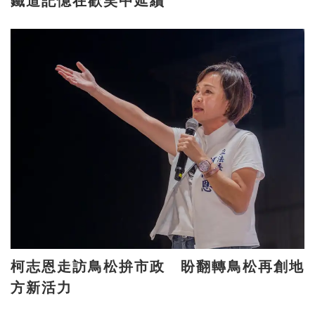
鐵道記憶在歡笑中延續
柯志恩走訪鳥松拚市政 盼翻轉鳥松再創地
方新活力