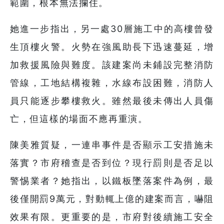
範圍，根本無法攔住。
她進一步指出，另一處30層施工中的高樓曾發
生頂樓火警。火勢在強風助長下迅速蔓延，增
加救援風險與難度。該建案尚未鋪設完整消防
管線，工地結構複雜，水線布設困難，消防人
員只能逐步攀樓救火。雖然最後未傳出人員傷
亡，但這樣的場面不應再重演。
陳美雅質疑，一連串事件是否顯示工安措施未
落實？市府稽查是否到位？現行罰則是否足以
警惕業者？她指出，以鐵板墜落案件為例，最
後僅開罰9萬元，對動輒上億的建案而言，嚇阻
效果有限。更重要的是，市府對後續施工安全