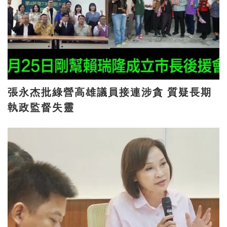
張永杰批綠營高雄議員接連涉貪 質疑長期
執政監督失靈