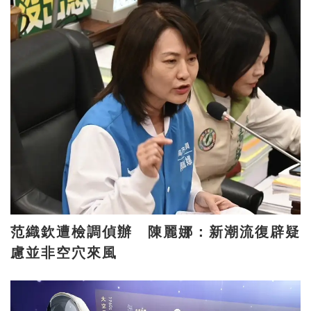
范織欽遭檢調偵辦 陳麗娜：新潮流復辟疑
慮並非空穴來風