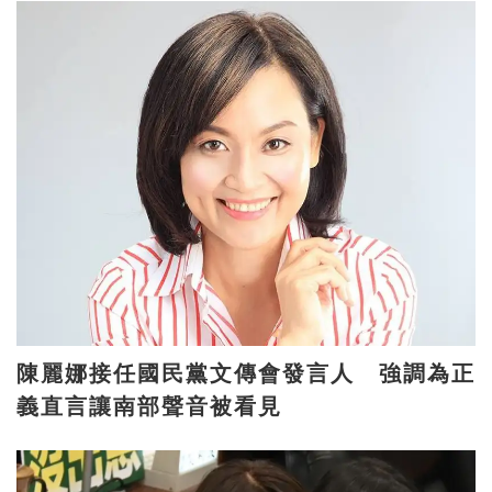
陳麗娜接任國民黨文傳會發言人 強調為正
義直言讓南部聲音被看見