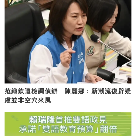
范織欽遭檢調偵辦 陳麗娜：新潮流復辟疑
慮並非空穴來風