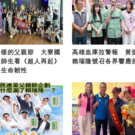
一樣的父親節 大寮國
高雄血庫拉警報 黃
親師生看《超人再起》
賴瑞隆號召各界響應
受生命韌性