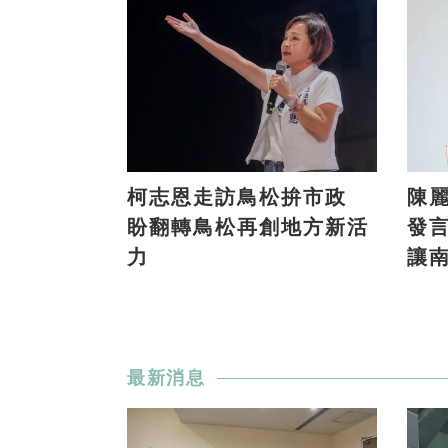
柯志恩走訪鳥松拚市政
陳
盼翻轉鳥松再創地方新活
發
力
讓
最新消息