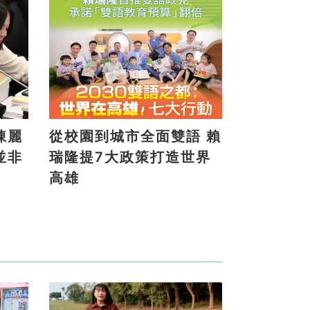
陳麗
從校園到城市全面雙語 賴
並非
瑞隆提7大政策打造世界
高雄