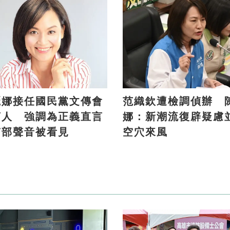
麗娜接任國民黨文傳會
范織欽遭檢調偵辦 
言人 強調為正義直言
娜：新潮流復辟疑慮
南部聲音被看見
空穴來風