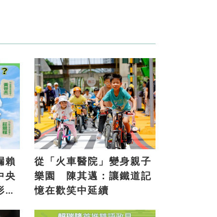
漏賴
從「火車醫院」變身親子
中央
樂園 陳其邁：讓鐵道記
形
憶在歡笑中延續