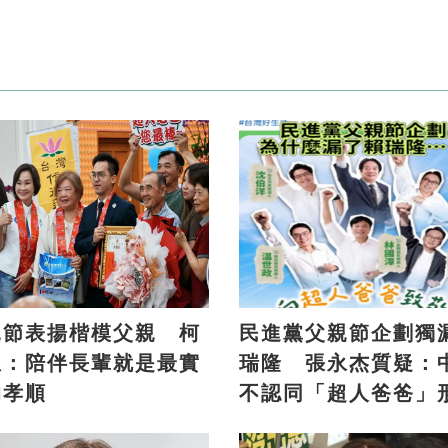
親節表揚楷模父親 柯
民進黨父親節企劃獨
恩：陪伴長輩就是最實
瑞隆 張永杰質疑：
的孝順
不認同「超人爸爸」
象？