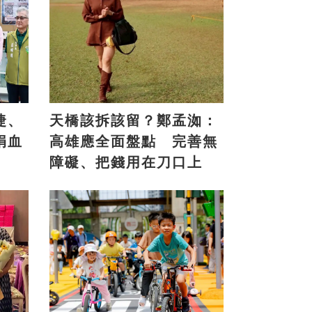
捷、
天橋該拆該留？鄭孟洳：
捐血
高雄應全面盤點 完善無
障礙、把錢用在刀口上