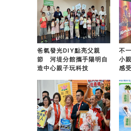
爸氣發光DIY點亮父親
不
節 河堤分館攜手陽明自
小
造中心親子玩科技
感