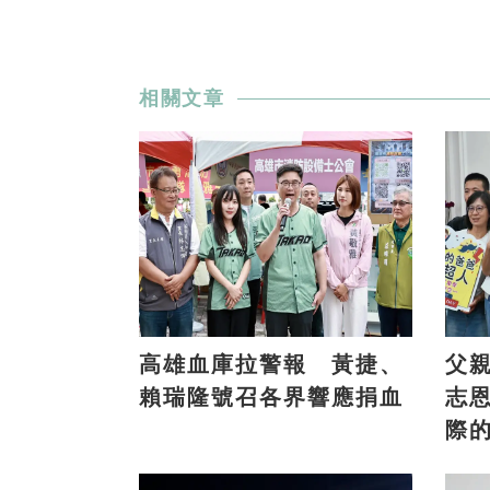
相關文章
高雄血庫拉警報 黃捷、
父
賴瑞隆號召各界響應捐血
志
際