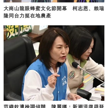
大崗山龍眼蜂蜜文化節開幕 柯志恩、賴瑞
隆同台力挺在地農產
范織欽遭檢調偵辦 陳麗娜：新潮流復辟疑