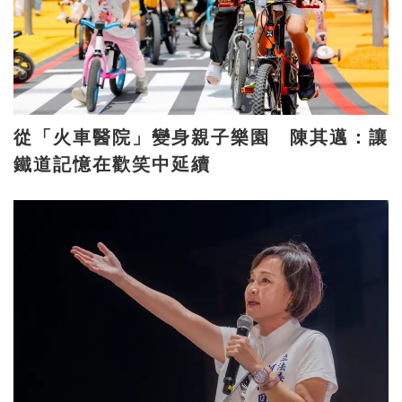
從「火車醫院」變身親子樂園 陳其邁：讓
鐵道記憶在歡笑中延續