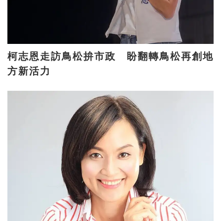
柯志恩走訪鳥松拚市政 盼翻轉鳥松再創地
方新活力