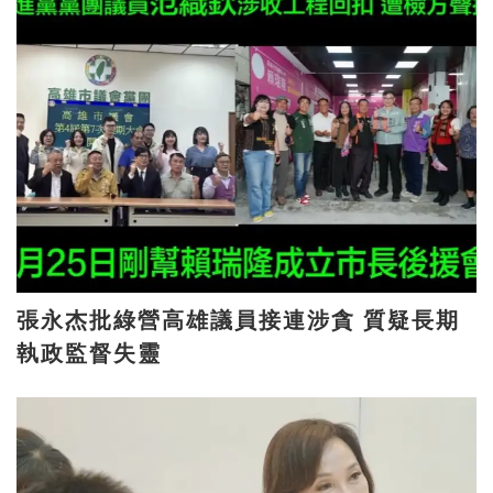
張永杰批綠營高雄議員接連涉貪 質疑長期
執政監督失靈