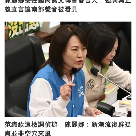
陳麗娜接任國民黨文傳會發言人 強調為正
義直言讓南部聲音被看見
范織欽遭檢調偵辦 陳麗娜：新潮流復辟疑
慮並非空穴來風