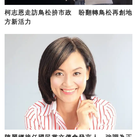
柯志恩走訪鳥松拚市政 盼翻轉鳥松再創地
方新活力