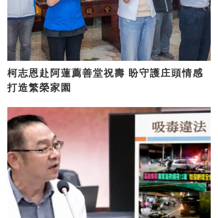
柯志恩赴阿蓮薦善堂祝壽 盼守護庄頭情感
打造繁榮家園