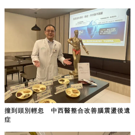
撞到頭別輕忽 中西醫整合改善腦震盪後遺
症