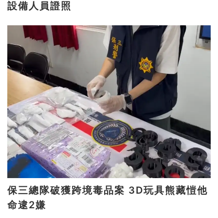
設備人員證照
保三總隊破獲跨境毒品案 3D玩具熊藏愷他
命逮2嫌