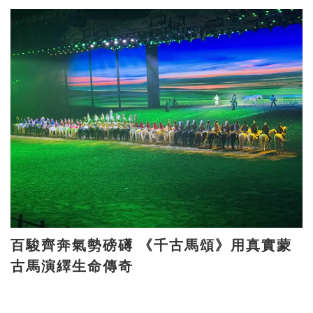
百駿齊奔氣勢磅礡 《千古馬頌》用真實蒙
古馬演繹生命傳奇