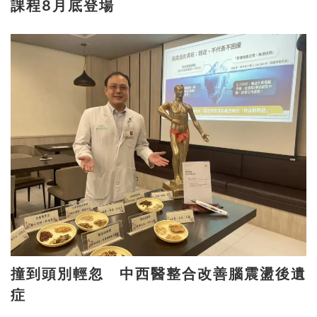
課程8月底登場
撞到頭別輕忽 中西醫整合改善腦震盪後遺
症