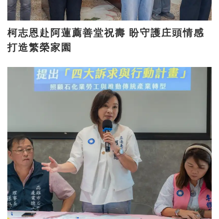
柯志恩赴阿蓮薦善堂祝壽 盼守護庄頭情感
打造繁榮家園