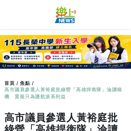
首頁 /
焦點 /
高市議員參選人黃裕庭批綠營「高雄捍衛隊」淪讀稿
機 質疑只為護航派系利益
高市議員參選人黃裕庭批
綠營「高雄捍衛隊」淪讀