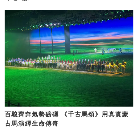
百駿齊奔氣勢磅礡 《千古馬頌》用真實蒙
古馬演繹生命傳奇