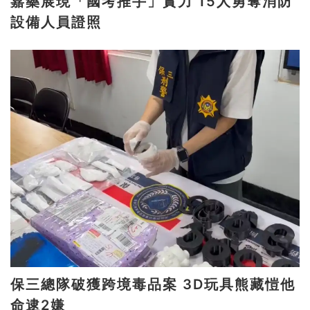
嘉藥展現「國考推手」實力 15人勇奪消防
設備人員證照
保三總隊破獲跨境毒品案 3D玩具熊藏愷他
命逮2嫌