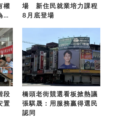
有權
場 新住民就業培力課程
為地
8月底登場
階段
橋頭老街競選看板掀熱議
安置
張騏晟：用服務贏得選民
認同