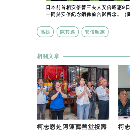
日本前首相安倍晉三夫人安倍昭惠9
一同於安倍紀念銅像前合影留念。（圖
高雄
陳其邁
安倍昭惠
相關文章
柯志恩赴阿蓮薦善堂祝壽
柯志