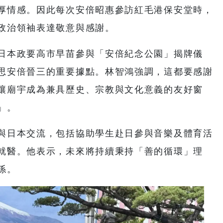
厚情感。因此每次安倍昭惠參訪紅毛港保安堂時，
政治領袖表達敬意與感謝。
日本政要高市早苗參與「安倍紀念公園」揭牌儀
思安倍晉三的重要據點。林智鴻強調，這都要感謝
讓廟宇成為兼具歷史、宗教與文化意義的友好窗
」。
與日本交流，包括協助學生赴日參與音樂及體育活
就醫。他表示，未來將持續秉持「善的循環」理
係。