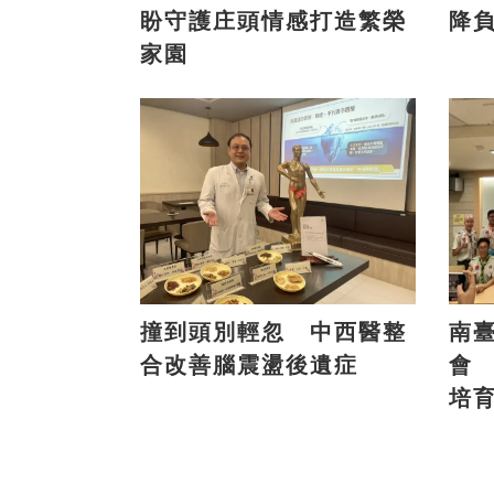
盼守護庄頭情感打造繁榮
降
家園
撞到頭別輕忽 中西醫整
南
合改善腦震盪後遺症
會
培