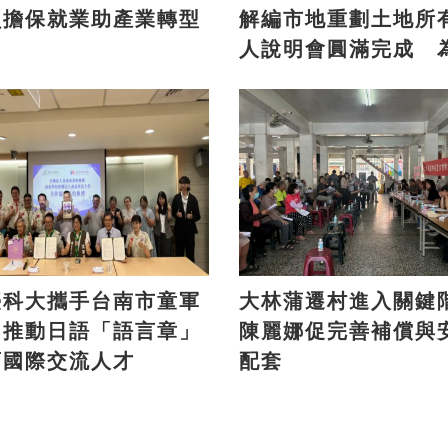
負擔保就業助產業轉型
解編市地重劃土地所
人說明會圓滿完成 
方注入發展新活力
臺科大攜手台南市童軍
大林蒲遷村進入關鍵
 推動日語「語言章」
陳麗娜促完善補償與
育國際交流人才
配套