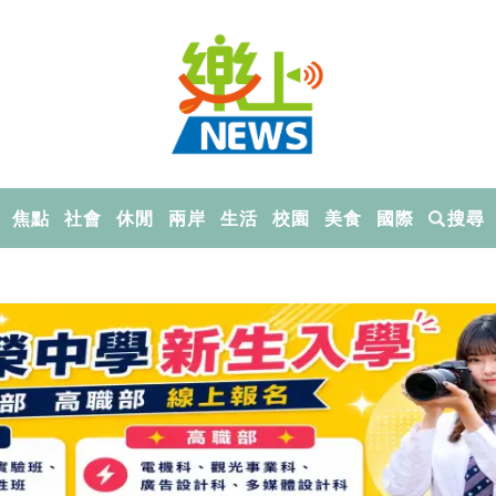
焦點
社會
休閒
兩岸
生活
校園
美食
國際
搜尋