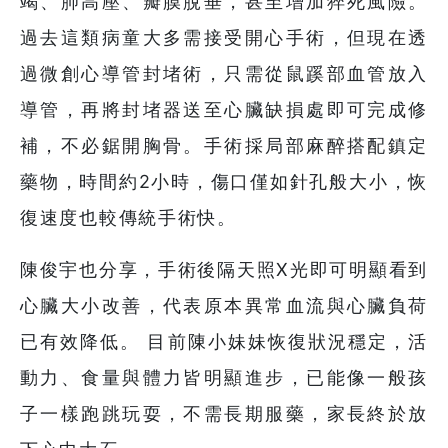
竭、肺高壓、瓣膜脫垂，甚至增加猝死風險。
過去這類病童大多需接受開心手術，但現在透
過微創心導管封堵術，只需從鼠蹊部血管放入
導管，再將封堵器送至心臟缺損處即可完成修
補，不必鋸開胸骨。手術採局部麻醉搭配鎮定
藥物，時間約2小時，傷口僅如針孔般大小，恢
復速度也較傳統手術快。
陳俊宇也分享，手術後隔天照X光即可明顯看到
心臟大小改善，代表原本異常血流與心臟負荷
已有效降低。 目前陳小妹妹恢復狀況穩定，活
動力、食量與體力皆明顯進步，已能像一般孩
子一樣跑跳玩耍，不需長期服藥，家長終於放