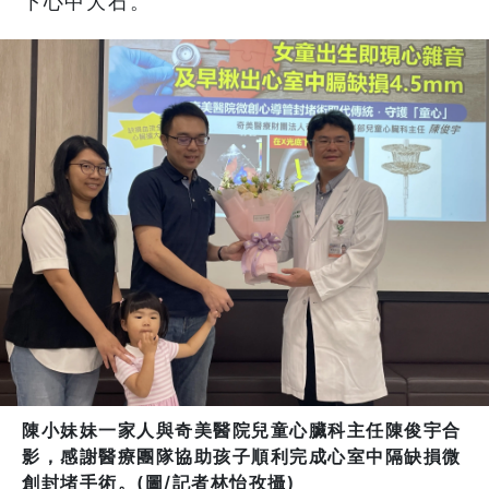
下心中大石。
陳小妹妹一家人與奇美醫院兒童心臟科主任陳俊宇合
影，感謝醫療團隊協助孩子順利完成心室中隔缺損微
創封堵手術。(圖/記者林怡孜攝)