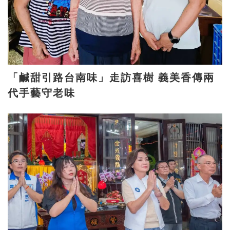
「鹹甜引路台南味」走訪喜樹 義美香傳兩
代手藝守老味