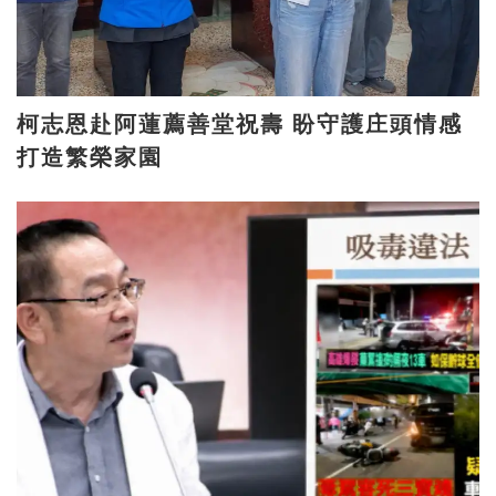
柯志恩赴阿蓮薦善堂祝壽 盼守護庄頭情感
打造繁榮家園