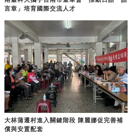
言章」培育國際交流人才
大林蒲遷村進入關鍵階段 陳麗娜促完善補
償與安置配套