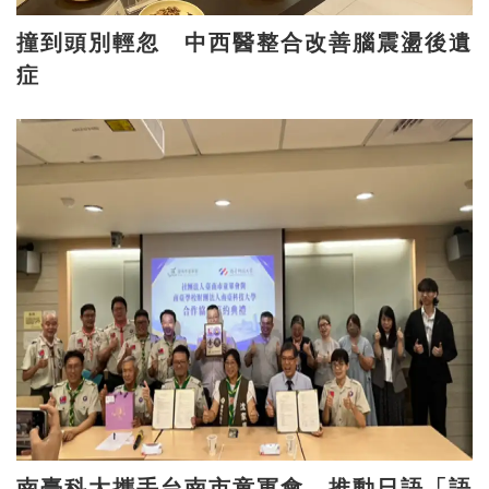
撞到頭別輕忽 中西醫整合改善腦震盪後遺
症
南臺科大攜手台南市童軍會 推動日語「語