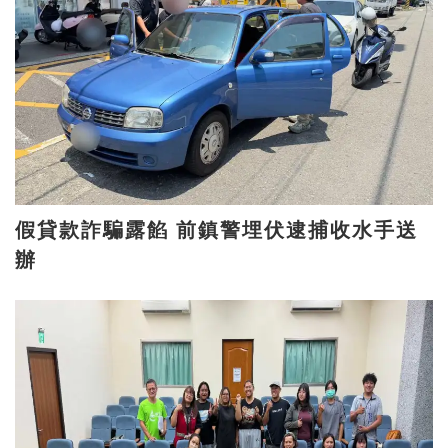
假貸款詐騙露餡 前鎮警埋伏逮捕收水手送
辦