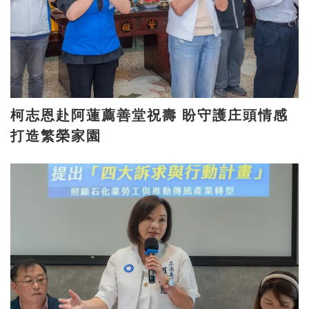
柯志恩赴阿蓮薦善堂祝壽 盼守護庄頭情感
打造繁榮家園