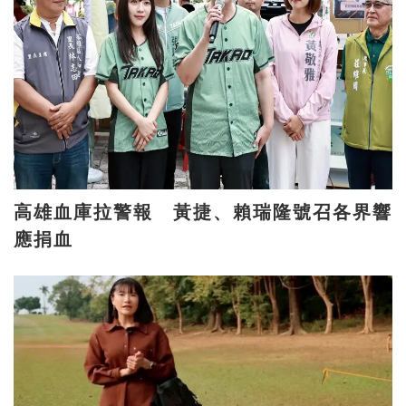
高雄血庫拉警報 黃捷、賴瑞隆號召各界響
應捐血