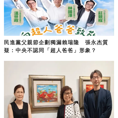
民進黨父親節企劃獨漏賴瑞隆 張永杰質
疑：中央不認同「超人爸爸」形象？