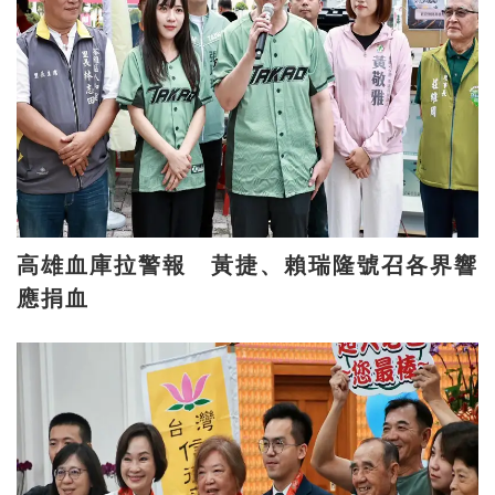
高雄血庫拉警報 黃捷、賴瑞隆號召各界響
應捐血