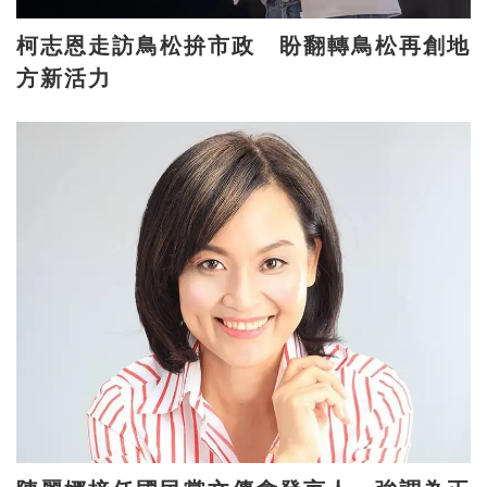
柯志恩走訪鳥松拚市政 盼翻轉鳥松再創地
方新活力