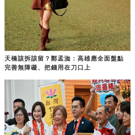
天橋該拆該留？鄭孟洳：高雄應全面盤點
完善無障礙、把錢用在刀口上