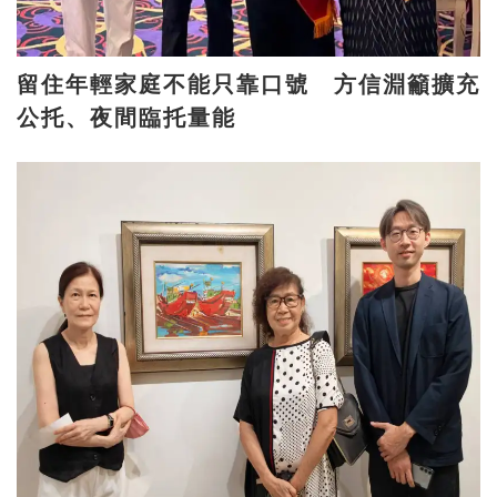
留住年輕家庭不能只靠口號 方信淵籲擴充
公托、夜間臨托量能