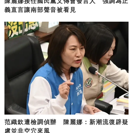
陳麗娜接任國民黨文傳會發言人 強調為正
義直言讓南部聲音被看見
范織欽遭檢調偵辦 陳麗娜：新潮流復辟疑
慮並非空穴來風