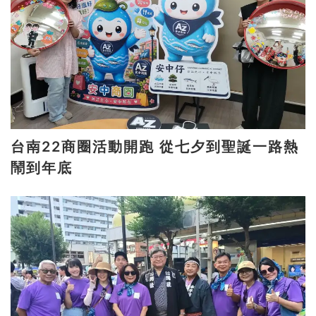
台南22商圈活動開跑 從七夕到聖誕一路熱
鬧到年底