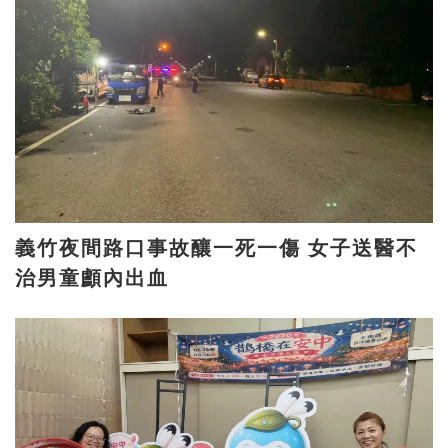
義竹夜間路口事故釀一死一傷 女子送醫不
治男童顱內出血