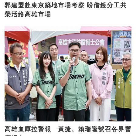
郭建盟赴東京築地市場考察 盼借鏡分工共
榮活絡高雄市場
高雄血庫拉警報 黃捷、賴瑞隆號召各界響