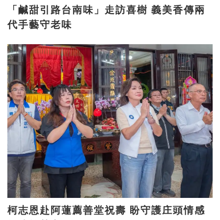
「鹹甜引路台南味」走訪喜樹 義美香傳兩
代手藝守老味
柯志恩赴阿蓮薦善堂祝壽 盼守護庄頭情感