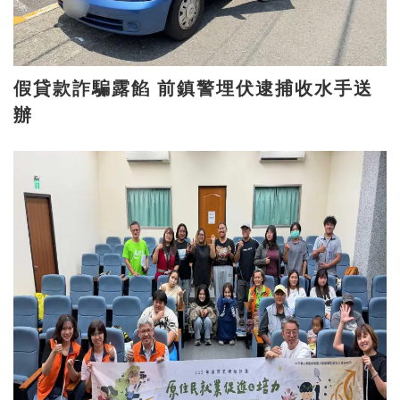
假貸款詐騙露餡 前鎮警埋伏逮捕收水手送
辦