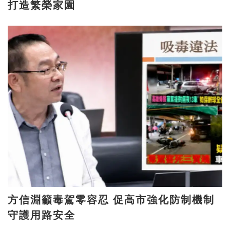
打造繁榮家園
方信淵籲毒駕零容忍 促高市強化防制機制
守護用路安全