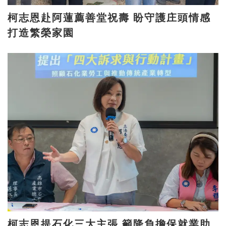
柯志恩赴阿蓮薦善堂祝壽 盼守護庄頭情感
打造繁榮家園
柯志恩提石化三大主張 籲降負擔保就業助