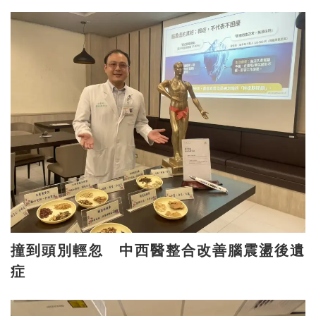
撞到頭別輕忽 中西醫整合改善腦震盪後遺
症