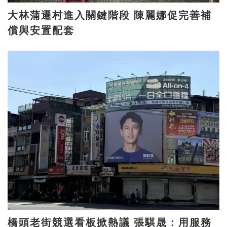
大林蒲遷村進入關鍵階段 陳麗娜促完善補
償與安置配套
橋頭老街競選看板掀熱議 張騏晟：用服務