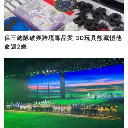
保三總隊破獲跨境毒品案 3D玩具熊藏愷他
命逮2嫌