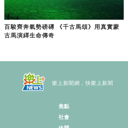
百駿齊奔氣勢磅礡 《千古馬頌》用真實蒙
古馬演繹生命傳奇
樂上新聞網，快樂上新聞
焦點
社會
休閒