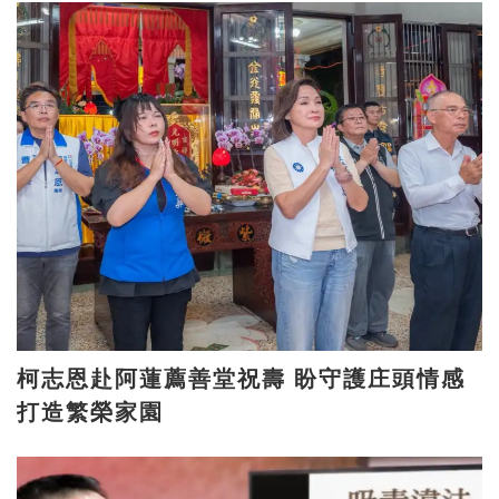
柯志恩赴阿蓮薦善堂祝壽 盼守護庄頭情感
打造繁榮家園