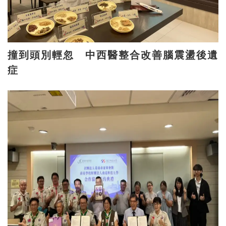
撞到頭別輕忽 中西醫整合改善腦震盪後遺
症