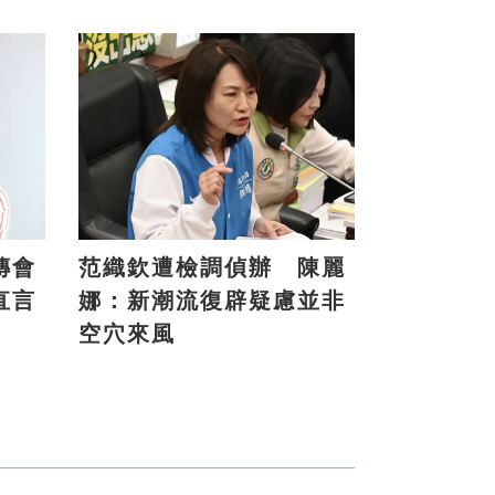
傳會
范織欽遭檢調偵辦 陳麗
直言
娜：新潮流復辟疑慮並非
空穴來風