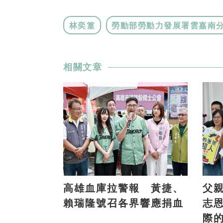
林奕篁
勞動部勞動力發展署雲嘉南
相關文章
高雄血庫拉警報 黃捷、
父
賴瑞隆號召各界響應捐血
志
際