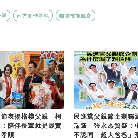
分署
南方實作基地
國際技能競賽
親節表揚楷模父親 柯
民進黨父親節企劃獨
恩：陪伴長輩就是最實
瑞隆 張永杰質疑：
的孝順
不認同「超人爸爸」