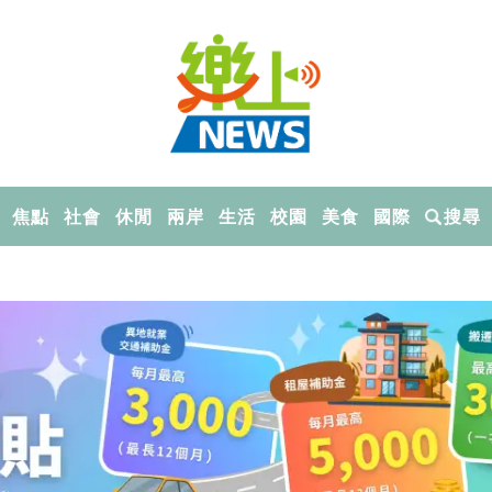
焦點
社會
休閒
兩岸
生活
校園
美食
國際
搜尋