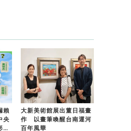
漏賴
大新美術館展出董日福畫
中央
作 以畫筆喚醒台南運河
形
百年風華