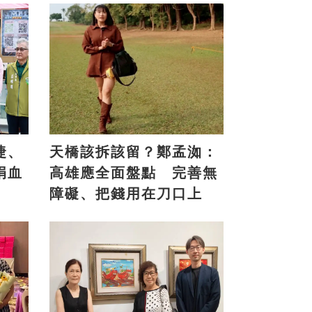
捷、
天橋該拆該留？鄭孟洳：
捐血
高雄應全面盤點 完善無
障礙、把錢用在刀口上