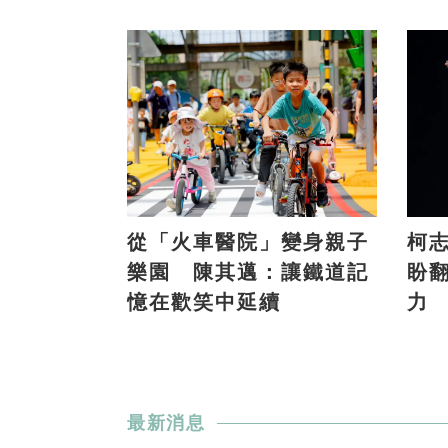
從「火車醫院」變身親子
柯
樂園 陳其邁：讓鐵道記
盼
憶在歡笑中延續
力
最新消息