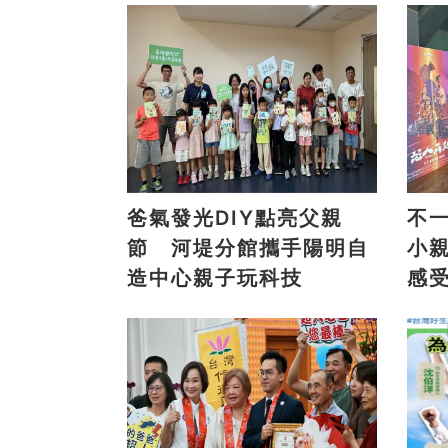
爸氣發光DIY點亮父親
不
節 河堤分館攜手陽明自
小
造中心親子玩科技
感