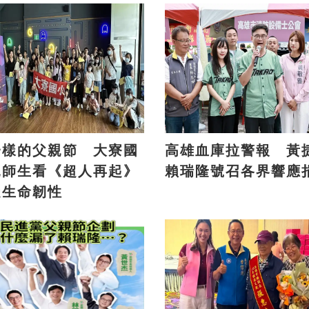
一樣的父親節 大寮國
高雄血庫拉警報 黃
親師生看《超人再起》
賴瑞隆號召各界響應
受生命韌性