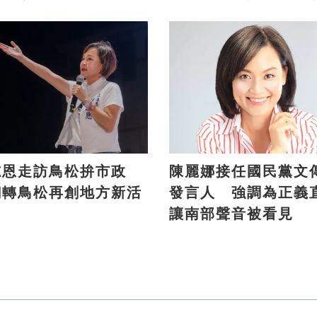
象？
志恩走訪鳥松拚市政
陳麗娜接任國民黨文
翻轉鳥松再創地方新活
發言人 強調為正義
讓南部聲音被看見