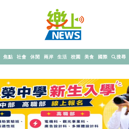
焦點
社會
休閒
兩岸
生活
校園
美食
國際
搜尋