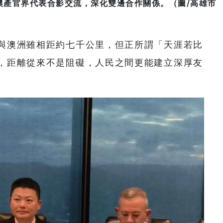
澳產官界代表合影交流，深化雙邊合作關係。（圖/高雄市
與澳洲雖相距約七千公里，但正所謂「天涯若比
，距離從來不是阻礙，人民之間更能建立深厚友