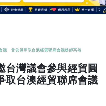
會議 曾俊傑爭取台澳經貿聯席會議移師高雄
邀台灣議會參與經貿圓
爭取台澳經貿聯席會議