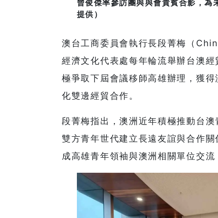
曾俊傑率參訪團與與會貴賓合影，為
提供）
澳台工商委員會執行長段菁梅（Ching
經濟文化代表處每年輪流舉辦台澳經
極爭取下屆會議移師高雄辦理，獲得
化雙邊經貿合作。
段菁梅指出，澳洲近年積極推動台澳
雙方青年世代建立長遠友誼與合作關
成高雄青年領袖與澳洲相關單位交流