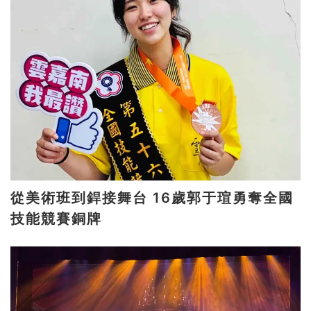
從美術班到銲接舞台 16歲郭于瑄勇奪全國
技能競賽銅牌