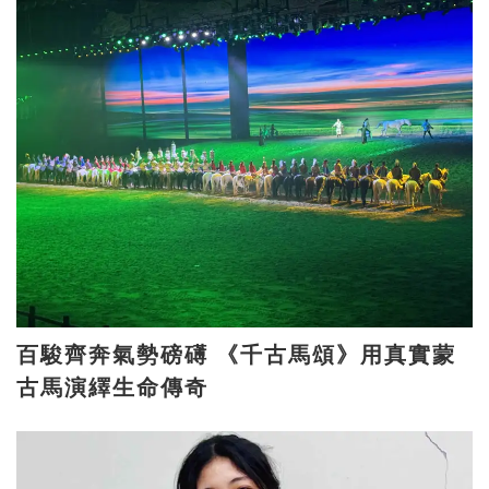
百駿齊奔氣勢磅礡 《千古馬頌》用真實蒙
古馬演繹生命傳奇