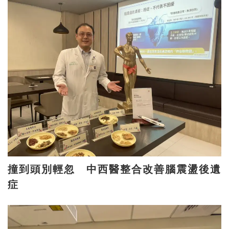
撞到頭別輕忽 中西醫整合改善腦震盪後遺
症