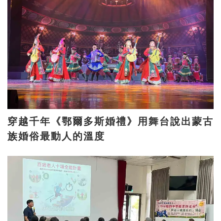
穿越千年《鄂爾多斯婚禮》用舞台說出蒙古
族婚俗最動人的溫度