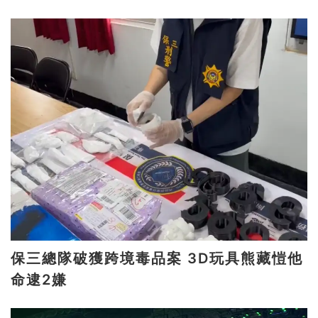
保三總隊破獲跨境毒品案 3D玩具熊藏愷他
命逮2嫌