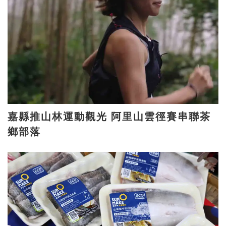
嘉縣推山林運動觀光 阿里山雲徑賽串聯茶
鄉部落