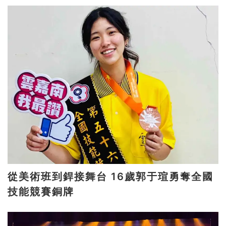
從美術班到銲接舞台 16歲郭于瑄勇奪全國
技能競賽銅牌