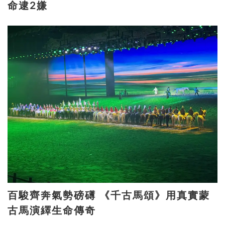
命逮2嫌
百駿齊奔氣勢磅礡 《千古馬頌》用真實蒙
古馬演繹生命傳奇