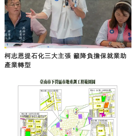
柯志恩提石化三大主張 籲降負擔保就業助
產業轉型