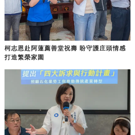
柯志恩赴阿蓮薦善堂祝壽 盼守護庄頭情感
打造繁榮家園