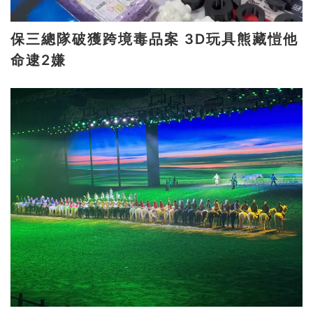
保三總隊破獲跨境毒品案 3D玩具熊藏愷他
命逮2嫌