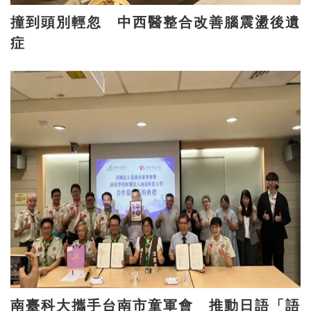
撞到頭別輕忽 中西醫整合改善腦震盪後遺
症
南臺科大攜手台南市童軍會 推動日語「語