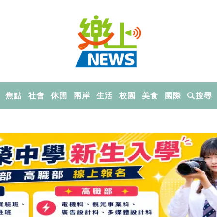
焦點
社會
休閒
兩岸
生活
校園
美食
國際
搜尋