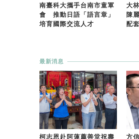
南臺科大攜手台南市童軍
大
會 推動日語「語言章」
陳
培育國際交流人才
配
最新消息
柯志恩赴阿蓮薦善堂祝壽
方信