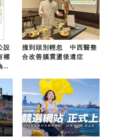
公設
撞到頭別輕忽 中西醫整
有權
合改善腦震盪後遺症
為地