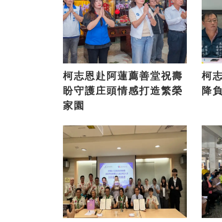
柯志恩赴阿蓮薦善堂祝壽
柯志
盼守護庄頭情感打造繁榮
降
家園