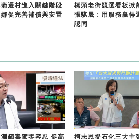
林蒲遷村進入關鍵階段
橋頭老街競選看板掀
麗娜促完善補償與安置
張騏晟：用服務贏得
套
認同
淵籲毒駕零容忍 促高
柯志恩提石化三大主張 