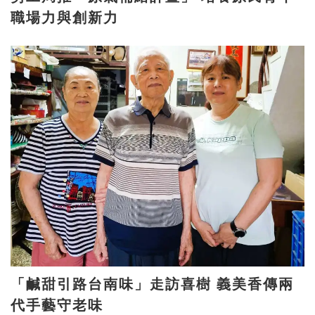
職場力與創新力
「鹹甜引路台南味」走訪喜樹 義美香傳兩
代手藝守老味