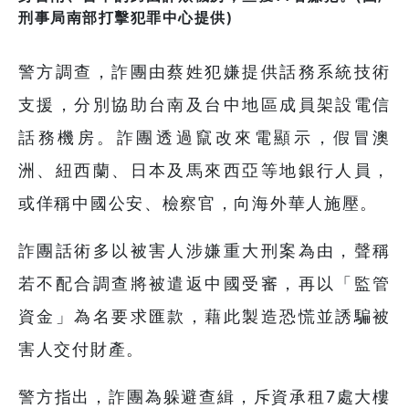
刑事局南部打擊犯罪中心提供)
警方調查，詐團由蔡姓犯嫌提供話務系統技術
支援，分別協助台南及台中地區成員架設電信
話務機房。詐團透過竄改來電顯示，假冒澳
洲、紐西蘭、日本及馬來西亞等地銀行人員，
或佯稱中國公安、檢察官，向海外華人施壓。
詐團話術多以被害人涉嫌重大刑案為由，聲稱
若不配合調查將被遣返中國受審，再以「監管
資金」為名要求匯款，藉此製造恐慌並誘騙被
害人交付財產。
警方指出，詐團為躲避查緝，斥資承租7處大樓