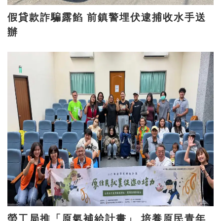
假貸款詐騙露餡 前鎮警埋伏逮捕收水手送
辦
勞工局推「原氣補給計畫」 培養原民青年