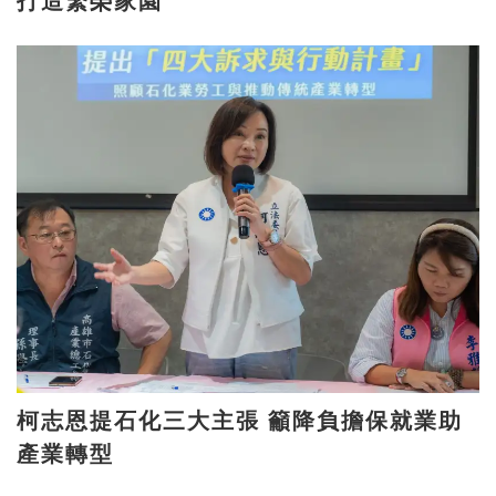
打造繁榮家園
柯志恩提石化三大主張 籲降負擔保就業助
產業轉型