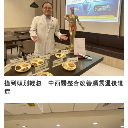
撞到頭別輕忽 中西醫整合改善腦震盪後遺
症