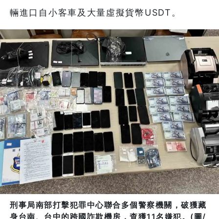
輛進口自小客車及大量虛擬貨幣USDT。
刑事局南部打擊犯罪中心聯合多個警察機關，破獲藏
身台南、台中的跨國詐欺機房，查獲11名嫌犯。(圖/