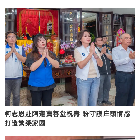
柯志恩赴阿蓮薦善堂祝壽 盼守護庄頭情感
打造繁榮家園