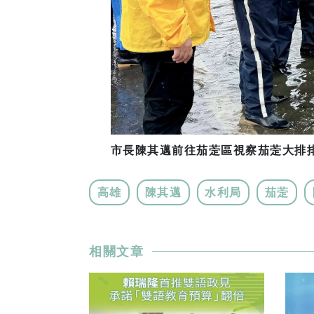
市長陳其邁前往茄萣區視察茄萣大排
高雄
陳其邁
水利局
茄萣
相關文章