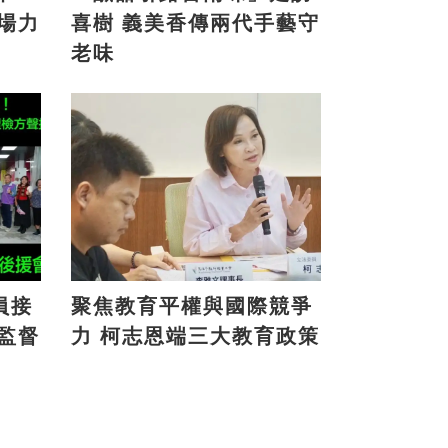
喜樹 義美香傳兩代手藝守
老味
員接
聚焦教育平權與國際競爭
力 柯志恩端三大教育政策