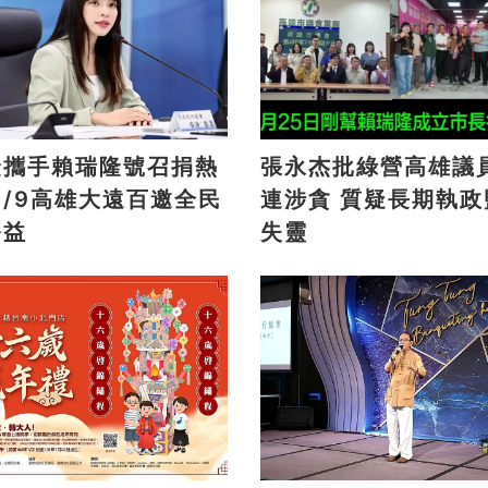
捷攜手賴瑞隆號召捐熱
張永杰批綠營高雄議
連涉貪 質疑長期執政監督
公益
失靈