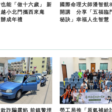
貨也能「做十六歲」 新
國際命理大師潘智航8
三越小北門攜西來庵
開講 分享「五福臨
夕辦成年禮
秘訣」幸福人生智慧
詐騙露餡 前鎮警埋
勞工局推「原氣補給