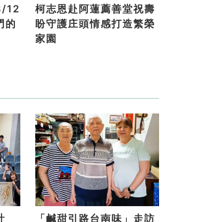
/12
柯志恩赴阿蓮薦善堂祝壽
門的
盼守護庄頭情感打造繁榮
家園
計
「鹹甜引路台南味」走訪