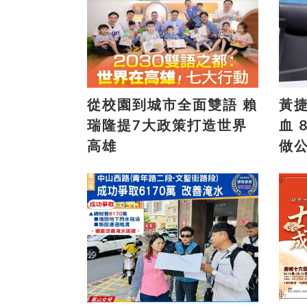
從校園到城市全面雙語 賴
黃
瑞隆提7大政策打造世界
血 8/9高雄大遠百邀全民
高雄
做