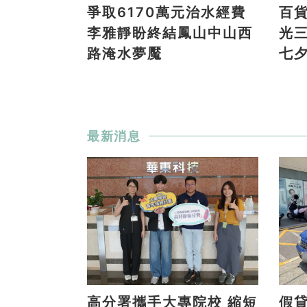
爭取6170萬元治水經費
百
李雅靜盼終結鳳山中山西
光
路淹水夢魘
七
最新消息
高分署攜手大專院校 縮短
假貸款