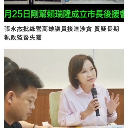
張永杰批綠營高雄議員接連涉貪 質疑長期
執政監督失靈