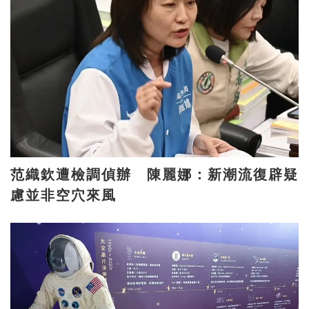
范織欽遭檢調偵辦 陳麗娜：新潮流復辟疑
慮並非空穴來風