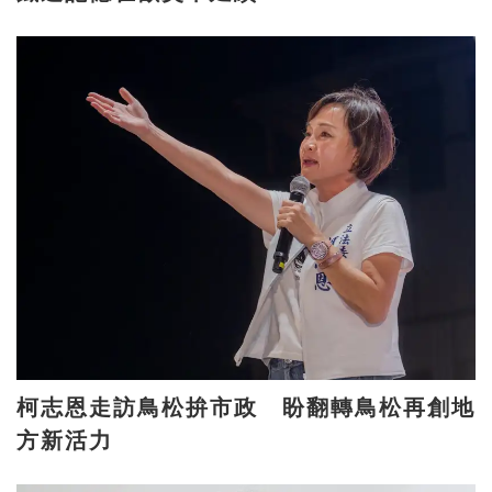
柯志恩走訪鳥松拚市政 盼翻轉鳥松再創地
方新活力