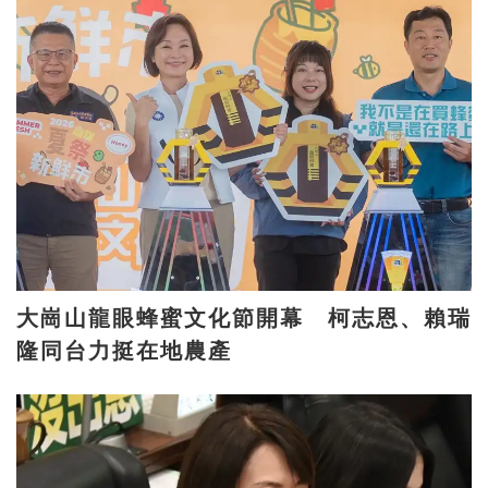
大崗山龍眼蜂蜜文化節開幕 柯志恩、賴瑞
隆同台力挺在地農產