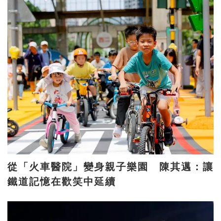
從「火車醫院」變身親子樂園 陳其邁：讓
鐵道記憶在歡笑中延續