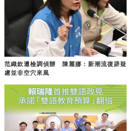
范織欽遭檢調偵辦 陳麗娜：新潮流復辟疑
慮並非空穴來風