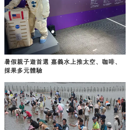
暑假親子遊首選 嘉義水上推太空、咖啡、
採果多元體驗