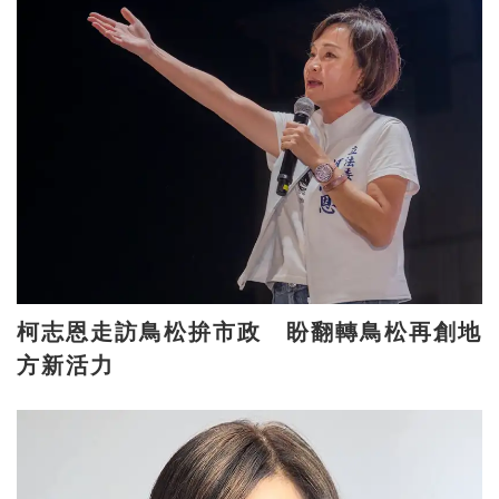
柯志恩走訪鳥松拚市政 盼翻轉鳥松再創地
方新活力