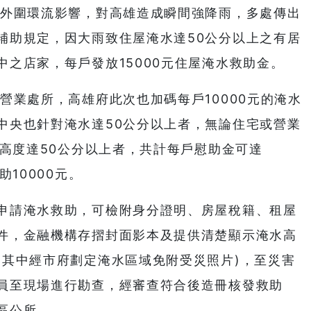
風外圍環流影響，對高雄造成瞬間強降雨，多處傳出
補助規定，因大雨致住屋淹水達50公分以上之有居
之店家，每戶發放15000元住屋淹水救助金。
營業處所，高雄府此次也加碼每戶10000元的淹水
中央也針對淹水達50公分以上者，無論住宅或營業
淹高度達50公分以上者，共計每戶慰助金可達
10000元。
申請淹水救助，可檢附身分證明、房屋稅籍、租屋
件，金融機構存摺封面影本及提供清楚顯示淹水高
(其中經市府劃定淹水區域免附受災照片)，至災害
員至現場進行勘查，經審查符合後造冊核發救助
區公所。