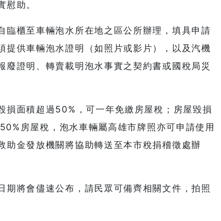
實慰助。
自臨櫃至車輛泡水所在地之區公所辦理，填具申請
須提供車輛泡水證明（如照片或影片），以及汽機
報廢證明、轉賣載明泡水事實之契約書或國稅局災
。
毀損面積超過50%，可一年免繳房屋稅；房屋毀損
除50%房屋稅，泡水車輛屬高雄市牌照亦可申請使用
救助金發放機關將協助轉送至本市稅捐稽徵處辦
日期將會儘速公布，請民眾可備齊相關文件，拍照