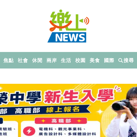
焦點
社會
休閒
兩岸
生活
校園
美食
國際
搜尋