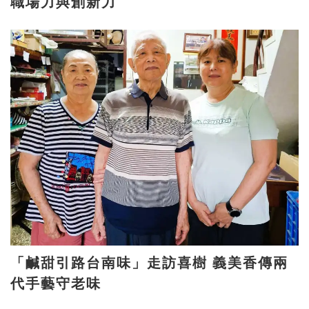
職場力與創新力
「鹹甜引路台南味」走訪喜樹 義美香傳兩
代手藝守老味