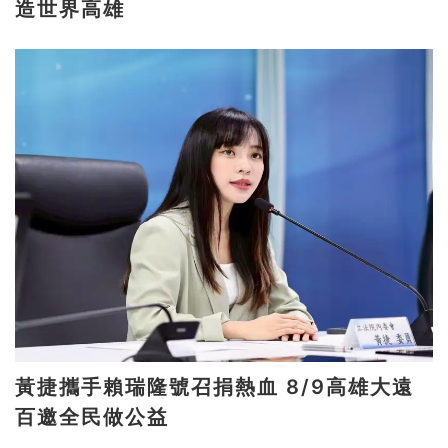
造世界高雄
黃捷攜手賴瑞隆號召捐熱血 8/9高雄大遠
百邀全民做公益