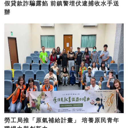
假貸款詐騙露餡 前鎮警埋伏逮捕收水手送
辦
勞工局推「原氣補給計畫」 培養原民青年