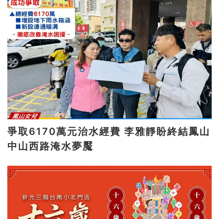
爭取6170萬元治水經費 李雅靜盼終結鳳山
中山西路淹水夢魘