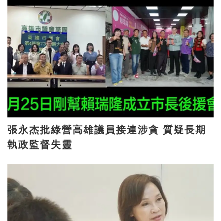
張永杰批綠營高雄議員接連涉貪 質疑長期
執政監督失靈