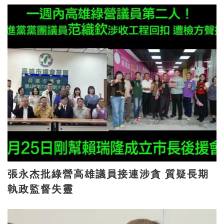
張永杰批綠營高雄議員接連涉貪 質疑長期
執政監督失靈