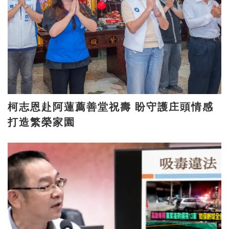
柯志恩赴阿蓮薦善堂祝壽 盼守護庄頭情感
打造繁榮家園