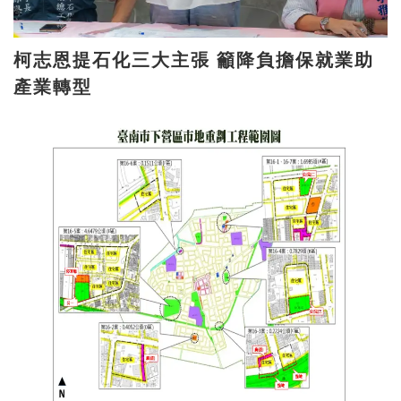
柯志恩提石化三大主張 籲降負擔保就業助
產業轉型