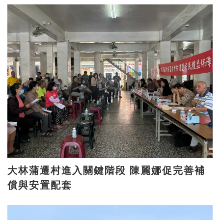
大林蒲遷村進入關鍵階段 陳麗娜促完善補
償與安置配套