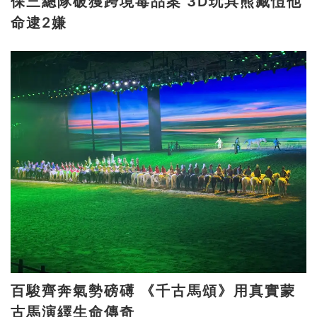
保三總隊破獲跨境毒品案 3D玩具熊藏愷他
命逮2嫌
百駿齊奔氣勢磅礡 《千古馬頌》用真實蒙
古馬演繹生命傳奇