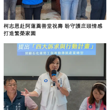
柯志恩赴阿蓮薦善堂祝壽 盼守護庄頭情感
打造繁榮家園