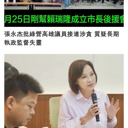
張永杰批綠營高雄議員接連涉貪 質疑長期
執政監督失靈