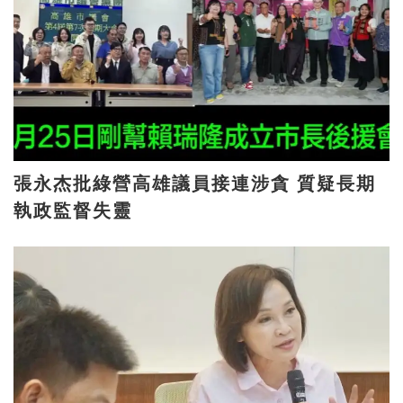
張永杰批綠營高雄議員接連涉貪 質疑長期
執政監督失靈