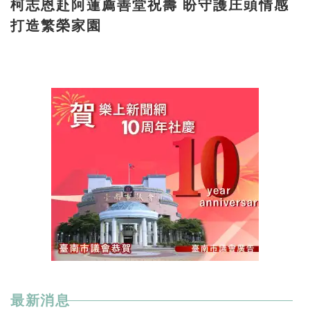
柯志恩赴阿蓮薦善堂祝壽 盼守護庄頭情感
打造繁榮家園
最新消息