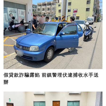
假貸款詐騙露餡 前鎮警埋伏逮捕收水手送
辦