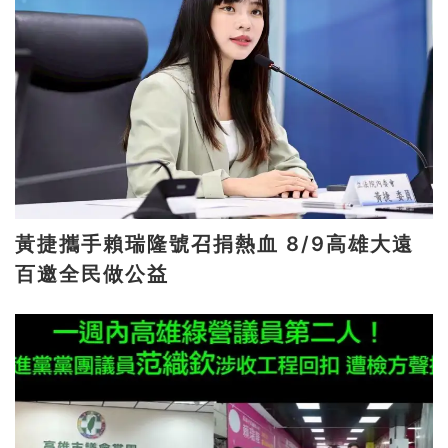
黃捷攜手賴瑞隆號召捐熱血 8/9高雄大遠
百邀全民做公益