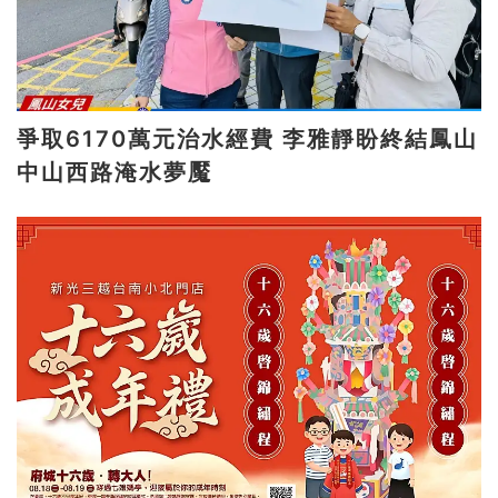
爭取6170萬元治水經費 李雅靜盼終結鳳山
中山西路淹水夢魘