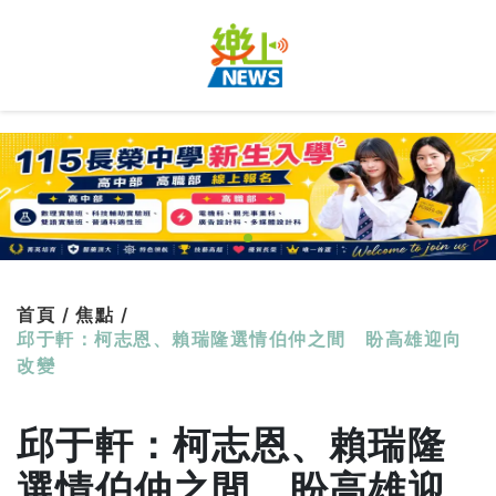
首頁 /
焦點 /
邱于軒：柯志恩、賴瑞隆選情伯仲之間 盼高雄迎向
改變
邱于軒：柯志恩、賴瑞隆
選情伯仲之間 盼高雄迎