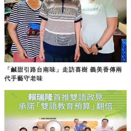
「鹹甜引路台南味」走訪喜樹 義美香傳兩
代手藝守老味