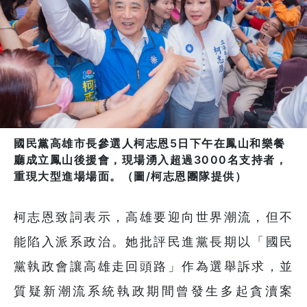
國民黨高雄市長參選人柯志恩5日下午在鳳山和樂餐
廳成立鳳山後援會，現場湧入超過3000名支持者，
重現大型進場場面。（圖/柯志恩團隊提供）
柯志恩致詞表示，高雄要迎向世界潮流，但不
能陷入派系政治。她批評民進黨長期以「國民
黨執政會讓高雄走回頭路」作為選舉訴求，並
質疑新潮流系統執政期間曾發生多起貪瀆案