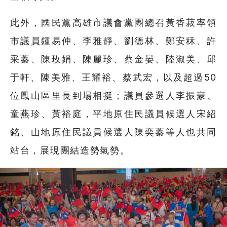
此外，國民黨高雄市議會黨團總召黃香菽率領
市議員鍾易仲、李雅靜、劉德林、鄭安秝、許
采蓁、陳玫娟、陳麗珍、蔡金晏、陸淑美、邱
于軒、陳美雅、王耀裕、蔡武宏，以及超過50
位鳳山區里長到場相挺；議員參選人李振豪、
童燕珍、黃裕庭，平地原住民議員候選人宋紹
銘、山地原住民議員候選人陳奕蓁等人也共同
站台，展現團結造勢氣勢。