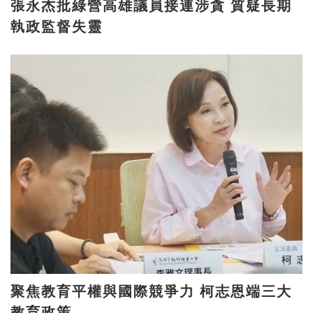
張永杰批綠營高雄議員接連涉貪 質疑長期
執政監督失靈
聚焦教育平權與國際競爭力 柯志恩端三大
教育政策