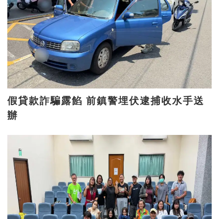
假貸款詐騙露餡 前鎮警埋伏逮捕收水手送
辦