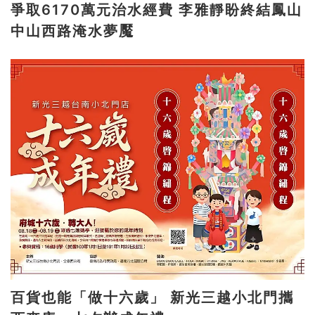
爭取6170萬元治水經費 李雅靜盼終結鳳山
中山西路淹水夢魘
百貨也能「做十六歲」 新光三越小北門攜