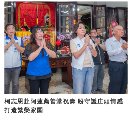
柯志恩赴阿蓮薦善堂祝壽 盼守護庄頭情感
打造繁榮家園