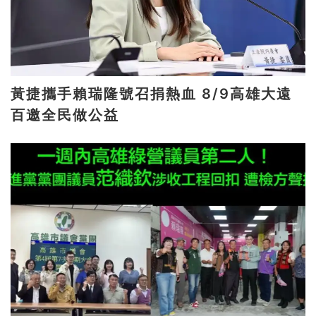
黃捷攜手賴瑞隆號召捐熱血 8/9高雄大遠
百邀全民做公益