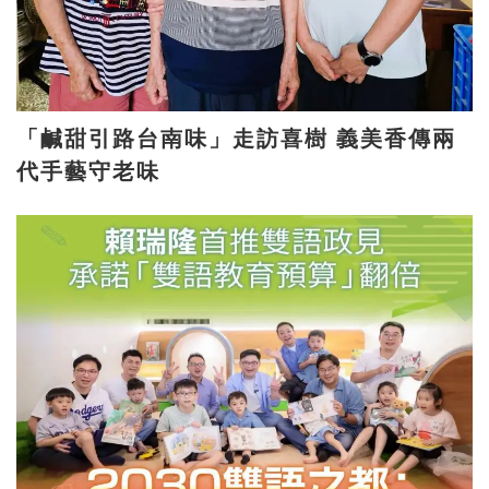
「鹹甜引路台南味」走訪喜樹 義美香傳兩
代手藝守老味