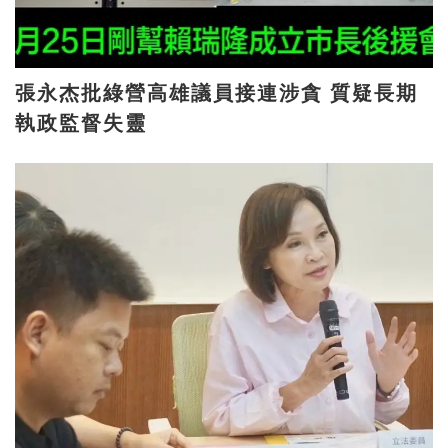
張永杰批綠營高雄議員接連涉貪 質疑長期
執政監督失靈